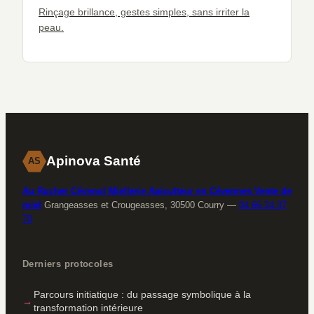
Rinçage brillance, gestes simples, sans irriter la
peau.
Apinova Santé
AS
Au Rucher Cévenol Miellerie Apiculteur en Cévennes Vente de
miel
Grangeasses et Crougeasses, 30500 Courry
—
04 66 24 37
70
Derniers protocoles
Parcours initiatique : du passage symbolique à la
transformation intérieure