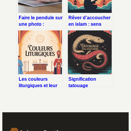
Faire le pendule sur
Rêver d’accoucher
une photo :
en islam : sens
méthodes, erreurs
profond et
et astuces clés
explications
complètes
Les couleurs
Signification
liturgiques et leur
tatouage
signification pdf :
salamandre :
guide clair et visuel
symboles,
messages et
inspirations