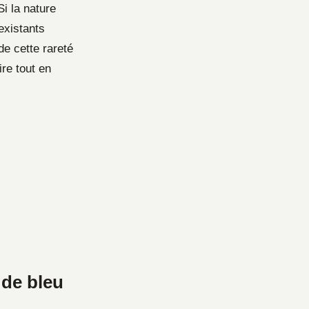
Si la nature
existants
de cette rareté
ire tout en
 de bleu