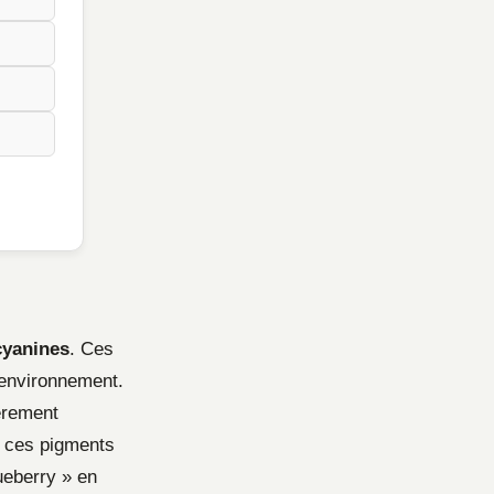
cyanines
. Ces
 environnement.
gèrement
er ces pigments
ueberry » en