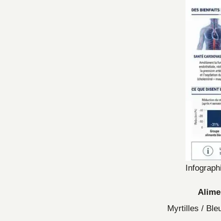
Infographi
Alime
Myrtilles / Ble