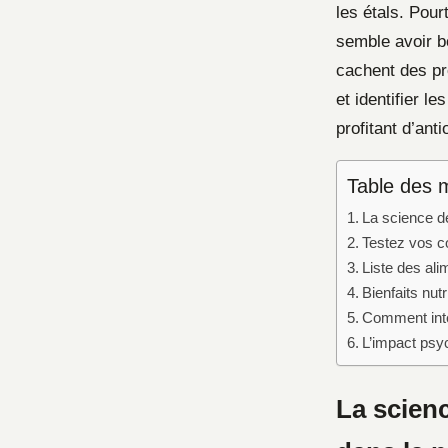
les étals. Pour
semble avoir b
cachent des pr
et identifier l
profitant d’ant
Table des 
La science de
Testez vos c
Liste des ali
Bienfaits nut
Comment intég
L’impact psyc
La scienc