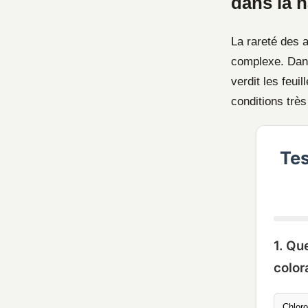
dans la n
La rareté des 
complexe. Dans
verdit les feui
conditions très
Tes
1. Qu
color
Chloro