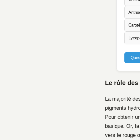
Antho
Carot
Lycop
Ques
Le rôle des
La majorité de
pigments hydro
Pour obtenir un
basique. Or, la
vers le rouge o