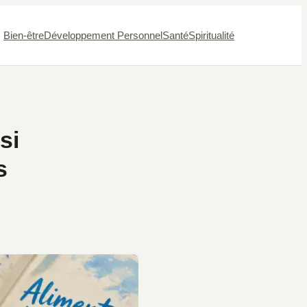
Bien-être
Développement Personnel
Santé
Spiritualité
si
s