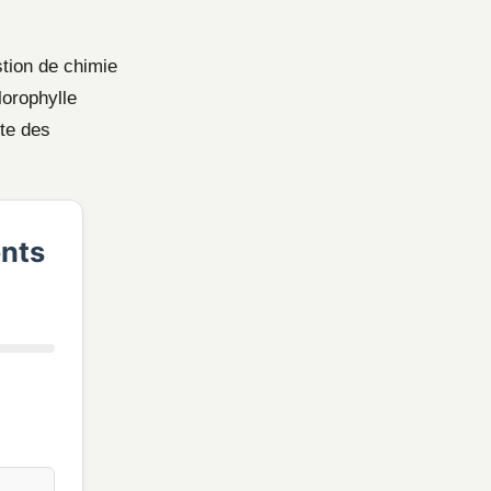
stion de chimie
lorophylle
ite des
ents