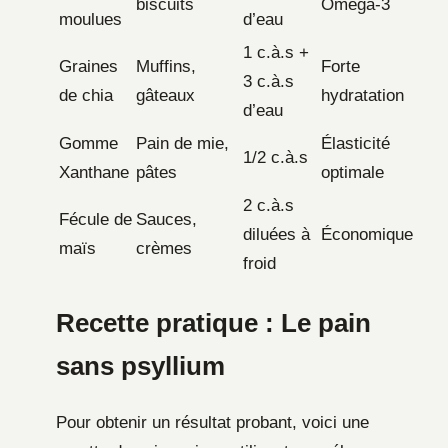
biscuits
Oméga-3
moulues
d’eau
1 c.à.s +
Graines
Muffins,
Forte
3 c.à.s
de chia
gâteaux
hydratation
d’eau
Gomme
Pain de mie,
Élasticité
1/2 c.à.s
Xanthane
pâtes
optimale
2 c.à.s
Fécule de
Sauces,
diluées à
Économique
maïs
crèmes
froid
Recette pratique : Le pain
sans psyllium
Pour obtenir un résultat probant, voici une