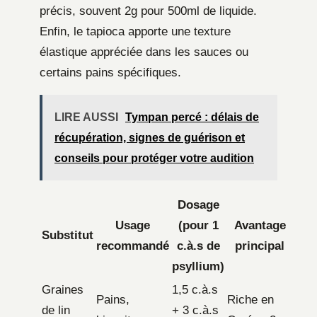
précis, souvent 2g pour 500ml de liquide.
Enfin, le tapioca apporte une texture
élastique appréciée dans les sauces ou
certains pains spécifiques.
LIRE AUSSI
Tympan percé : délais de
récupération, signes de guérison et
conseils pour protéger votre audition
Dosage
Usage
(pour 1
Avantage
Substitut
recommandé
c.à.s de
principal
psyllium)
Graines
1,5 c.à.s
Pains,
Riche en
de lin
+ 3 c.à.s