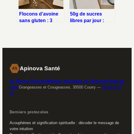
Flocons d’avoine
50g de sucres
sans gluten : 3
libres par jour :
critères pour
comment respecter
garantir une
cette limite sans
sécurité totale
frustration ?
Apinova Santé
AS
Au Rucher Cévenol Miellerie Apiculteur en Cévennes Vente de
miel
Grangeasses et Crougeasses, 30500 Courry
—
04 66 24 37
70
Derniers protocoles
Acouphènes et signification spirituelle : décoder le message de
votre intuition