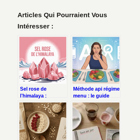
Articles Qui Pourraient Vous
Intéresser :
Sel rose de
Méthode api régime
l’himalaya :
menu : le guide
dangers réels,
clair pour
idées reçues et
comprendre et s’y
précautions
retrouver