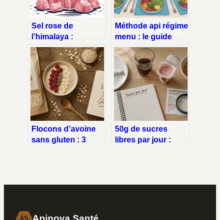
Sel rose de
Méthode api régime
l’himalaya :
menu : le guide
dangers réels,
clair pour
idées reçues et
comprendre et s’y
précautions
retrouver
Flocons d’avoine
50g de sucres
sans gluten : 3
libres par jour :
critères pour
comment respecter
garantir une
cette limite sans
sécurité totale
frustration ?
Apinova Santé
AS