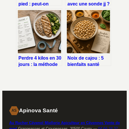
pied : peut-on
avec une sonde jj ?
marcher
ce qu’il faut
normalement ?
vraiment savoir
Perdre 4 kilos en 30
Noix de cajou : 5
jours : la méthode
bienfaits santé
du déficit calorique
majeurs et conseils
pour une
pour bien les
transformation
choisir
durable
Apinova Santé
AS
Au Rucher Cévenol Miellerie Apiculteur en Cévennes Vente de
miel
Grangeasses et Crougeasses, 30500 Courry
—
04 66 24 37