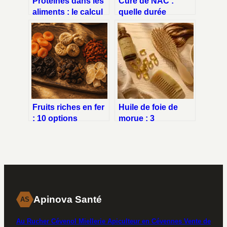
Protéines dans les
Cure de NAC :
aliments : le calcul
quelle durée
exact pour couvrir
optimale pour
vos besoins réels
quels objectifs de
santé ?
Fruits riches en fer
Huile de foie de
: 10 options
morue : 3
végétales pour
nutriments
booster votre
essentiels pour
énergie
stopper la chute et
densifier vos
cheveux
Apinova Santé
AS
Au Rucher Cévenol Miellerie Apiculteur en Cévennes Vente de