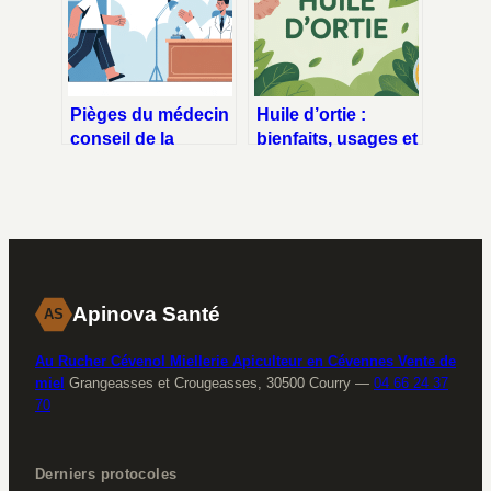
Pièges du médecin
Huile d’ortie :
conseil de la
bienfaits, usages et
sécurité sociale :
précautions pour
comment les éviter
bien l’utiliser
sans stress
Apinova Santé
AS
Au Rucher Cévenol Miellerie Apiculteur en Cévennes Vente de
miel
Grangeasses et Crougeasses, 30500 Courry
—
04 66 24 37
70
Derniers protocoles