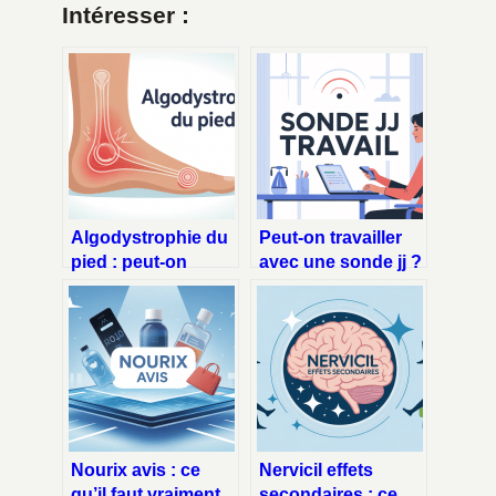
Intéresser :
Algodystrophie du
Peut-on travailler
pied : peut-on
avec une sonde jj ?
marcher
ce qu’il faut
normalement ?
vraiment savoir
Nourix avis : ce
Nervicil effets
qu’il faut vraiment
secondaires : ce