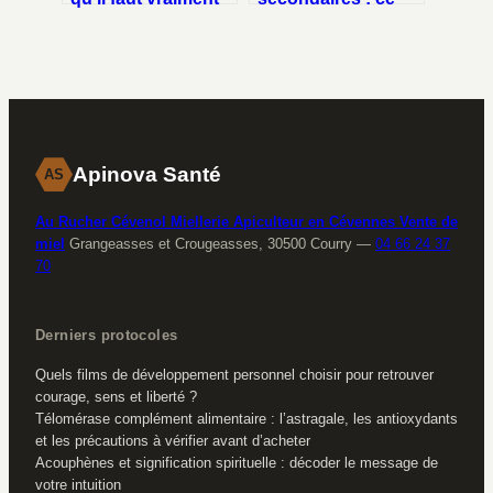
savoir avant
qu’il faut vraiment
d’acheter
savoir
Apinova Santé
AS
Au Rucher Cévenol Miellerie Apiculteur en Cévennes Vente de
miel
Grangeasses et Crougeasses, 30500 Courry
—
04 66 24 37
70
Derniers protocoles
Quels films de développement personnel choisir pour retrouver
courage, sens et liberté ?
Télomérase complément alimentaire : l’astragale, les antioxydants
et les précautions à vérifier avant d’acheter
Acouphènes et signification spirituelle : décoder le message de
votre intuition