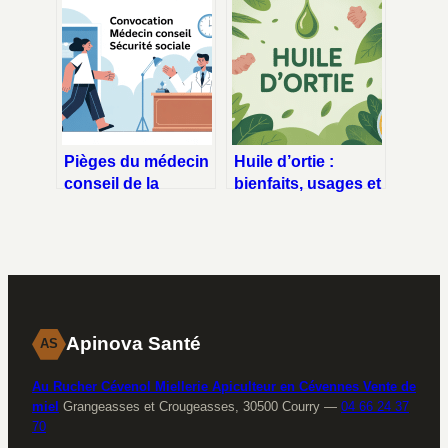
émotionnel et
liens possibles
cannabis
Pièges du médecin
Huile d’ortie :
conseil de la
bienfaits, usages et
sécurité sociale :
précautions pour
comment les éviter
bien l’utiliser
sans stress
Apinova Santé
AS
Au Rucher Cévenol Miellerie Apiculteur en Cévennes Vente de
miel
Grangeasses et Crougeasses, 30500 Courry
—
04 66 24 37
70