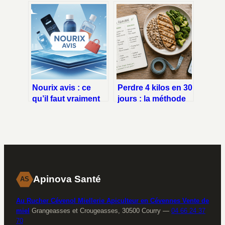
marcher
ce qu’il faut
normalement ?
vraiment savoir
Nourix avis : ce
Perdre 4 kilos en 30
qu’il faut vraiment
jours : la méthode
savoir avant
du déficit calorique
d’acheter
pour une
transformation
durable
Apinova Santé
AS
Au Rucher Cévenol Miellerie Apiculteur en Cévennes Vente de
miel
Grangeasses et Crougeasses, 30500 Courry
—
04 66 24 37
70