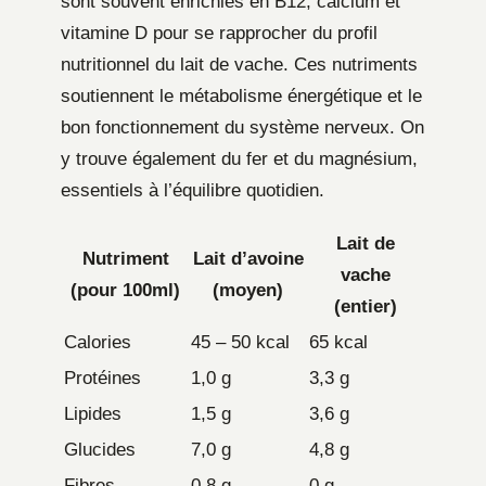
sont souvent enrichies en B12, calcium et
vitamine D pour se rapprocher du profil
nutritionnel du lait de vache. Ces nutriments
soutiennent le métabolisme énergétique et le
bon fonctionnement du système nerveux. On
y trouve également du fer et du magnésium,
essentiels à l’équilibre quotidien.
Lait de
Nutriment
Lait d’avoine
vache
(pour 100ml)
(moyen)
(entier)
Calories
45 – 50 kcal
65 kcal
Protéines
1,0 g
3,3 g
Lipides
1,5 g
3,6 g
Glucides
7,0 g
4,8 g
Fibres
0,8 g
0 g