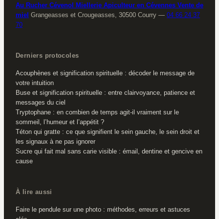
Au Rucher Cévenol Miellerie Apiculteur en Cévennes Vente de
miel
Grangeasses et Crougeasses, 30500 Courry
—
04 66 24 37
70
Derniers protocoles
Acouphènes et signification spirituelle : décoder le message de
votre intuition
Buse et signification spirituelle : entre clairvoyance, patience et
messages du ciel
Tryptophane : en combien de temps agit-il vraiment sur le
sommeil, l’humeur et l’appétit ?
Téton qui gratte : ce que signifient le sein gauche, le sein droit et
les signaux à ne pas ignorer
Sucre qui fait mal sans carie visible : émail, dentine et gencive en
cause
À lire aussi
Faire le pendule sur une photo : méthodes, erreurs et astuces