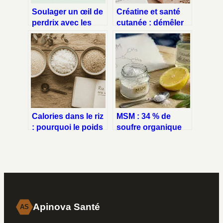
Soulager un œil de
Créatine et santé
perdrix avec les
cutanée : démêler
huiles essentielles :
le vrai du faux sur
conseils et limites
l’acné et
l’hydratation
Calories dans le riz
MSM : 34 % de
: pourquoi le poids
soufre organique
cru et cuit change
pour vos
tout
articulations et
votre vitalité
Apinova Santé
AS