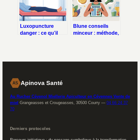
Luxopuncture
Blune conseils
danger : ce qu’il
minceur : méthode,
faut vraiment savoir
avis et mode
avant de se lancer
d’emploi
Apinova Santé
AS
Au Rucher Cévenol Miellerie Apiculteur en Cévennes Vente de
miel
Grangeasses et Crougeasses, 30500 Courry
—
04 66 24 37
70
Derniers protocoles
Parcours initiatique : du passage symbolique à la transformation