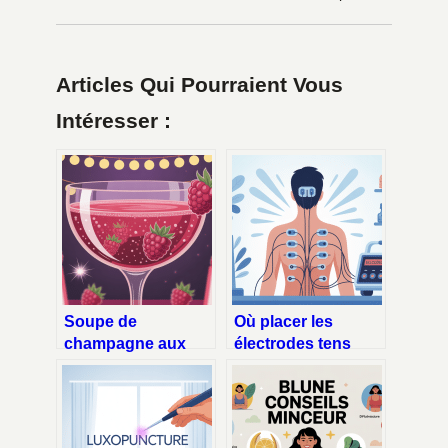
Articles Qui Pourraient Vous
Intéresser :
Soupe de
Où placer les
champagne aux
électrodes tens
framboises : la
pour soulager la
recette chic qui
douleur
reste facile
efficacement