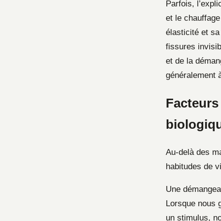
Parfois, l’expl
et le chauffag
élasticité et s
fissures invisi
et de la démang
généralement à
Facteurs
biologiq
Au-delà des ma
habitudes de v
Une démangeais
Lorsque nous 
un stimulus, n