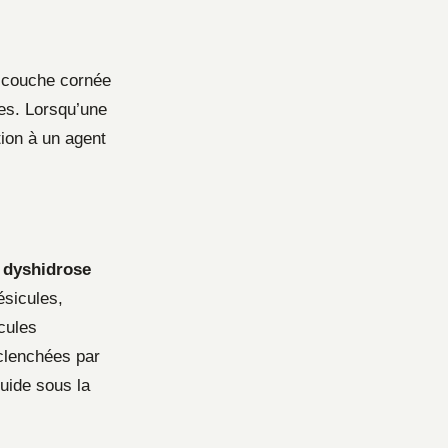
e couche cornée
ses. Lorsqu’une
ion à un agent
a
dyshidrose
ésicules,
cules
éclenchées par
quide sous la