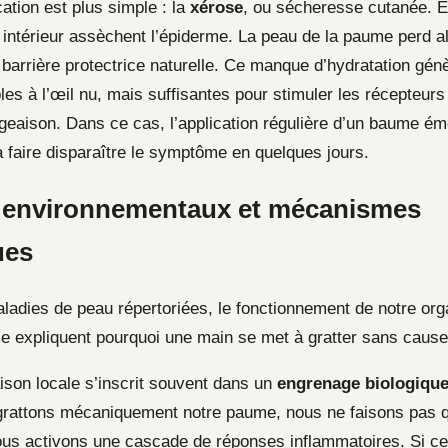
ication est plus simple : la
xérose
, ou sécheresse cutanée. En
e intérieur assèchent l’épiderme. La peau de la paume perd a
a barrière protectrice naturelle. Ce manque d’hydratation gén
bles à l’œil nu, mais suffisantes pour stimuler les récepteurs
eaison. Dans ce cas, l’application régulière d’un baume émol
 faire disparaître le symptôme en quelques jours.
 environnementaux et mécanismes
ues
ladies de peau répertoriées, le fonctionnement de notre or
ie expliquent pourquoi une main se met à gratter sans cause
on locale s’inscrit souvent dans un
engrenage biologiqu
grattons mécaniquement notre paume, nous ne faisons pas 
ous activons une cascade de réponses inflammatoires. Si ce