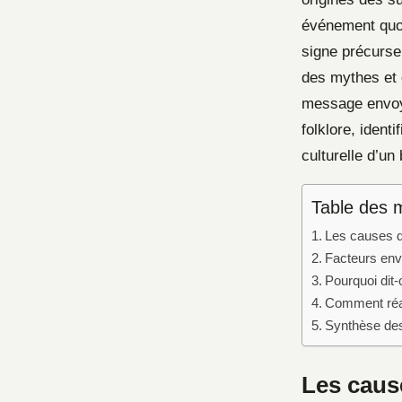
événement quot
signe précurse
des mythes et d
message envoyé
folklore, ident
culturelle d’un
Table des 
Les causes d
Facteurs env
Pourquoi dit-
Comment réag
Synthèse de
Les caus