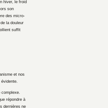
 hiver, le froid
lors son
ère des micro-
 de la douleur
lient suffit
ganisme et nos
 évidente.
e
complexe.
que répondre à
s dernières ne