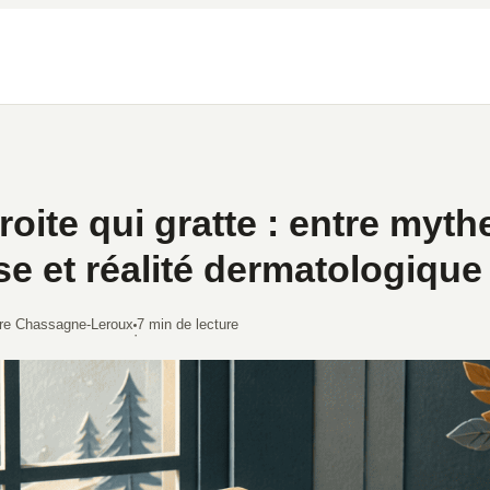
roite qui gratte : entre myth
se et réalité dermatologique
re Chassagne-Leroux
7 min de lecture
·