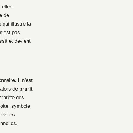
 elles
e de
ui illustre la
 n’est pas
ssit et devient
naire. Il n’est
 alors de
prurit
erprète des
oite, symbole
hez les
nnelles.