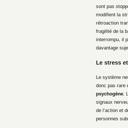
sont pas stoppé
modifient la s
rétroaction tra
fragilité de la
interrompu, il 
davantage sujet
Le stress e
Le système ner
donc pas rare 
psychogène
. 
signaux nerve
de l’action et 
personnes subm