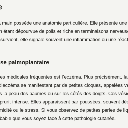
e
 main possède une anatomie particulière. Elle présente un
en étant dépourvue de poils et riche en terminaisons nerveu
urvient, elle signale souvent une inflammation ou une réact
se palmoplantaire
es médicales fréquentes est l’eczéma. Plus précisément, l
d’eczéma se manifestant par de petites cloques, appelées v
s la peau des paumes ou sur les côtés des doigts. Ces vési
prurit intense. Elles apparaissent par poussées, souvent d
umidité ou le stress. Si vous observez de petites perles de li
robable que vous soyez face à cette pathologie cutanée.