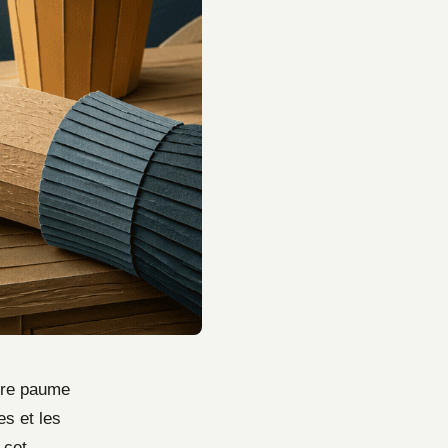
otre paume
s et les
 cet