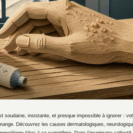
st soudaine, insistante, et presque impossible à ignorer : v
mange. Découvrez les causes dermatologiques, neurologique
perstitions liées à ce symptôme. Dans l’imaginaire collectif,