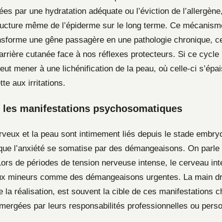
es par une hydratation adéquate ou l’éviction de l’allergène,
tructure même de l’épiderme sur le long terme. Ce mécanism
nsforme une gêne passagère en une pathologie chronique, ce q
 barrière cutanée face à nos réflexes protecteurs. Si ce cycle
peut mener à une lichénification de la peau, où celle-ci s’épai
te aux irritations.
t les manifestations psychosomatiques
veux et la peau sont intimement liés depuis le stade embryon
que l’anxiété se somatise par des démangeaisons. On parle
Lors de périodes de tension nerveuse intense, le cerveau int
ux mineurs comme des démangeaisons urgentes. La main dr
de la réalisation, est souvent la cible de ces manifestations c
ergées par leurs responsabilités professionnelles ou perso