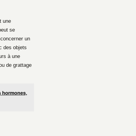
t une
eut se
t concerner un
c des objets
urs à une
ou de grattage
os hormones,