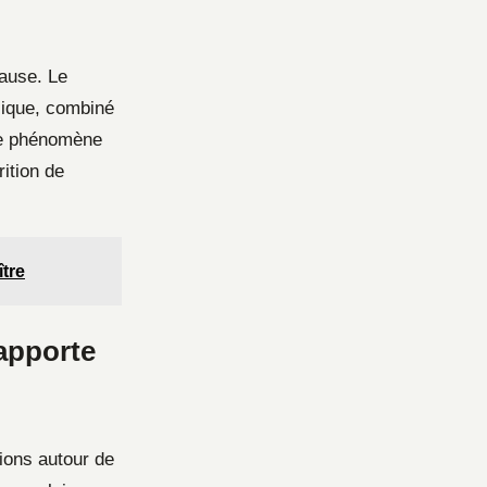
cause. Le
lique, combiné
 Ce phénomène
ition de
ître
 apporte
ions autour de