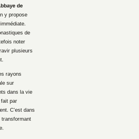
bbaye de
On y propose
 immédiate.
onastiques de
tefois noter
ravir plusieurs
t.
les rayons
ale sur
nts dans la vie
fait par
sent. C’est dans
, transformant
e.