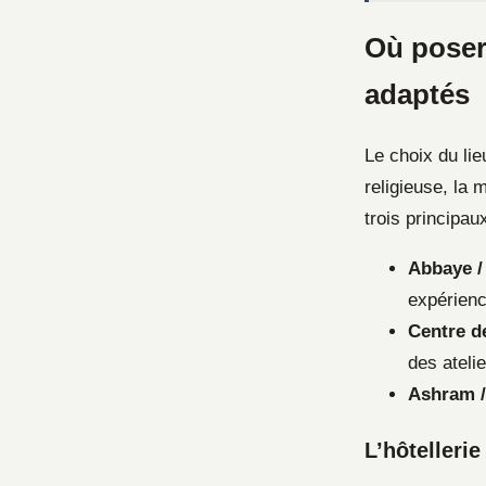
Où poser
adaptés
Le choix du lie
religieuse, la 
trois principaux
Abbaye /
expérienc
Centre d
des ateli
Ashram /
L’hôtellerie