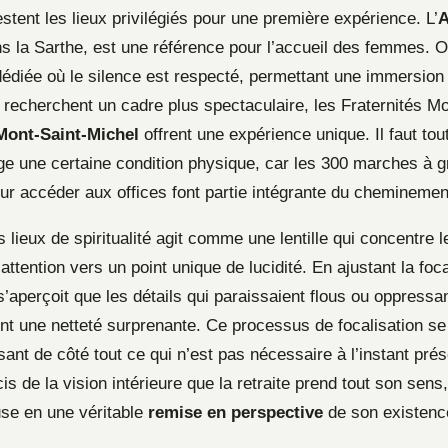
tent les lieux privilégiés pour une première expérience. L’
A
ns la Sarthe, est une référence pour l’accueil des femmes. 
 dédiée où le silence est respecté, permettant une immersion
i recherchent un cadre plus spectaculaire, les Fraternités M
Mont-Saint-Michel
offrent une expérience unique. Il faut tou
ige une certaine condition physique, car les 300 marches à g
our accéder aux offices font partie intégrante du cheminemen
 lieux de spiritualité agit comme une lentille qui concentre 
attention vers un point unique de lucidité. En ajustant la foc
 s’aperçoit que les détails qui paraissaient flous ou oppressa
nt une netteté surprenante. Ce processus de focalisation se 
ssant de côté tout ce qui n’est pas nécessaire à l’instant pré
is de la vision intérieure que la retraite prend tout son sens
se en une véritable
remise en perspective
de son existenc