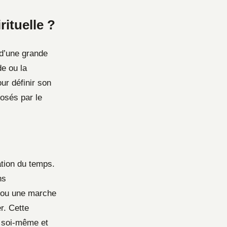
rituelle ?
 d’une grande
de ou la
ur définir son
osés par le
ation du temps.
ns
s ou une marche
r. Cette
 soi-même et