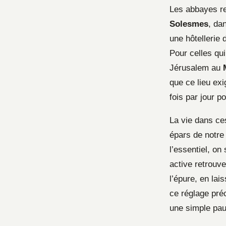
Les abbayes res
Solesmes
, da
une hôtellerie
Pour celles qu
Jérusalem au
que ce lieu ex
fois par jour p
La vie dans ces
épars de notre 
l’essentiel, on
active retrouve
l’épure, en lai
ce réglage préc
une simple pau