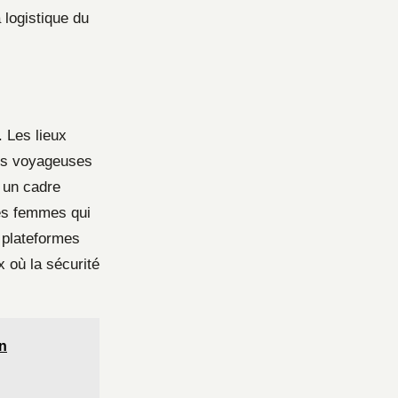
 logistique du
. Les lieux
des voyageuses
 un cadre
res femmes qui
s plateformes
x où la sécurité
en