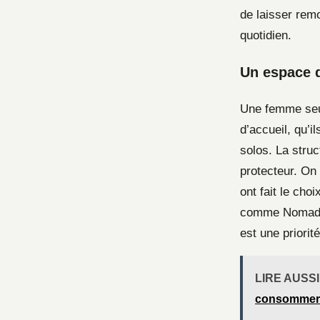
de laisser rem
quotidien.
Un espace d
Une femme seul
d’accueil, qu’
solos. La stru
protecteur. On
ont fait le cho
comme NomadSist
est une priorit
LIRE AUSSI
consommer