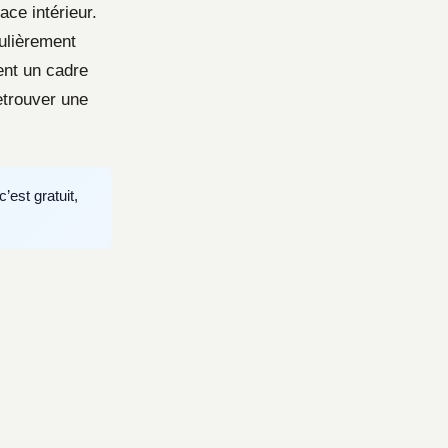
ce intérieur.
culièrement
ent un cadre
etrouver une
’est gratuit,