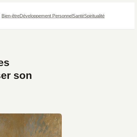
Bien-être
Développement Personnel
Santé
Spiritualité
pes
ser son