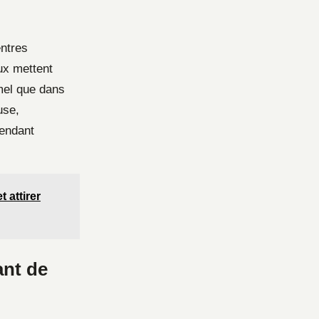
entres
ux mettent
rmel que dans
use,
pendant
 attirer
ant de