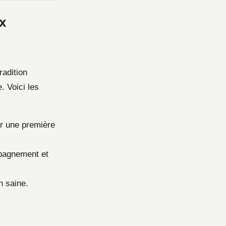
x
radition
. Voici les
ur une première
pagnement et
n saine.