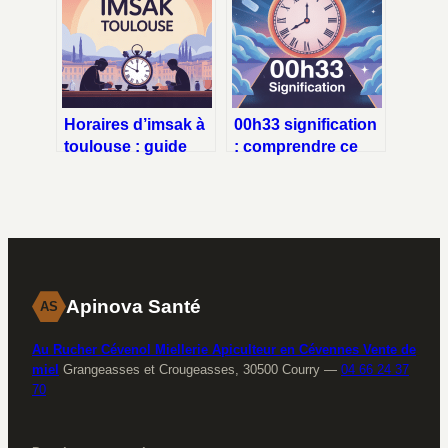
jeûne
Horaires d’imsak à
00h33 signification
toulouse : guide
: comprendre ce
clair pour organiser
message spirituel
vos journées
et énergétique
Apinova Santé
AS
Au Rucher Cévenol Miellerie Apiculteur en Cévennes Vente de
miel
Grangeasses et Crougeasses, 30500 Courry
—
04 66 24 37
70