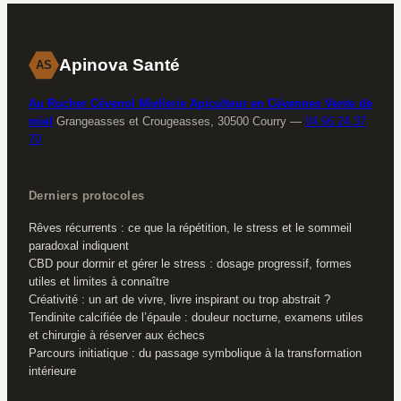
Apinova Santé
AS
Au Rucher Cévenol Miellerie Apiculteur en Cévennes Vente de
miel
Grangeasses et Crougeasses, 30500 Courry
—
04 66 24 37
70
Derniers protocoles
Rêves récurrents : ce que la répétition, le stress et le sommeil
paradoxal indiquent
CBD pour dormir et gérer le stress : dosage progressif, formes
utiles et limites à connaître
Créativité : un art de vivre, livre inspirant ou trop abstrait ?
Tendinite calcifiée de l’épaule : douleur nocturne, examens utiles
et chirurgie à réserver aux échecs
Parcours initiatique : du passage symbolique à la transformation
intérieure