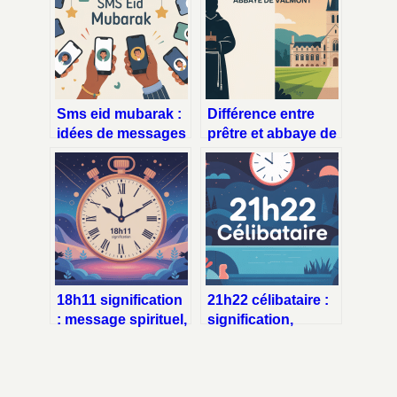
Sms eid mubarak :
Différence entre
idées de messages
prêtre et abbaye de
touchants et
valmont : ce qu’il
originaux
faut vraiment
comprendre
18h11 signification
21h22 célibataire :
: message spirituel,
signification,
ange gardien et
messages cachés
synchronicité
et interprétations
possibles