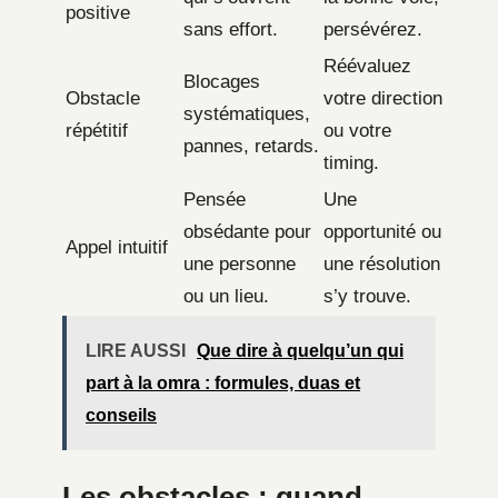
positive
sans effort.
persévérez.
Réévaluez
Blocages
Obstacle
votre direction
systématiques,
répétitif
ou votre
pannes, retards.
timing.
Pensée
Une
obsédante pour
opportunité ou
Appel intuitif
une personne
une résolution
ou un lieu.
s’y trouve.
LIRE AUSSI
Que dire à quelqu’un qui
part à la omra : formules, duas et
conseils
Les obstacles : quand