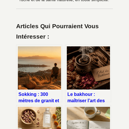
Articles Qui Pourraient Vous
Intéresser :
Sokking : 300
Le bakhour :
mètres de granit et
maîtriser l’art des
plages sauvages
bois précieux pour
pour une
parfumer
immersion
durablement votre
australienne
intérieur