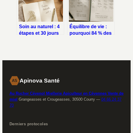
authentique
Soin au naturel : 4
Équilibre de vie :
étapes et 30 jours
pourquoi 84 % des
pour transformer
salariés le placent
sa peau
désormais au-
dessus du salaire
Apinova Santé
AS
Au Rucher Cévenol Miellerie Apiculteur en Cévennes Vente de
miel
Grangeasses et Crougeasses, 30500 Courry
—
04 66 24 37
70
Derniers protocoles