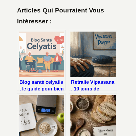
Articles Qui Pourraient Vous
Intéresser :
Blog santé celyatis
Retraite Vipassana
: le guide pour bien
: 10 jours de
se repérer et en
silence et 3 signaux
tirer le meilleur
d’alerte à ne pas
ignorer