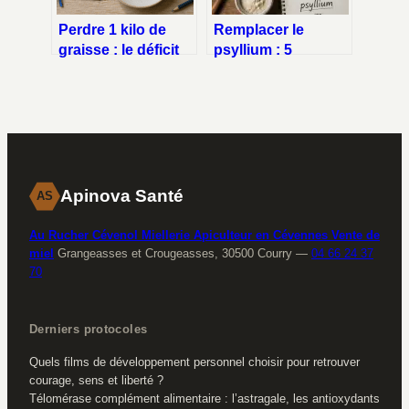
Perdre 1 kilo de
Remplacer le
graisse : le déficit
psyllium : 5
de 7 700 calories
alternatives
expliqué
efficaces pour lier
vos pâtes sans
gluten
Apinova Santé
AS
Au Rucher Cévenol Miellerie Apiculteur en Cévennes Vente de
miel
Grangeasses et Crougeasses, 30500 Courry
—
04 66 24 37
70
Derniers protocoles
Quels films de développement personnel choisir pour retrouver
courage, sens et liberté ?
Télomérase complément alimentaire : l’astragale, les antioxydants