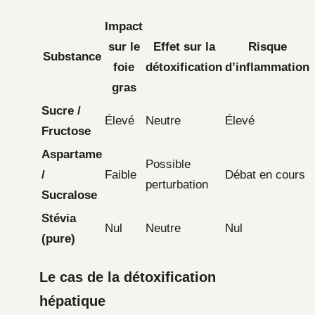
Impact
sur le
Effet sur la
Risque
Substance
foie
détoxification
d’inflammation
gras
Sucre /
Élevé
Neutre
Élevé
Fructose
Aspartame
Possible
/
Faible
Débat en cours
perturbation
Sucralose
Stévia
Nul
Neutre
Nul
(pure)
Le cas de la détoxification
hépatique