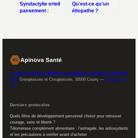
Syndactylie orteil
Qu’est-ce qu’un
pansement :
étiopathe ?
comment bien
Méthode causale,
soigner et protéger
techniques
vos orteils
manuelles et
champ
d’application
Apinova Santé
AS
Au Rucher Cévenol Miellerie Apiculteur en Cévennes Vente de
miel
Grangeasses et Crougeasses, 30500 Courry
—
04 66 24 37
70
Derniers protocoles
Quels films de développement personnel choisir pour retrouver
courage, sens et liberté ?
Télomérase complément alimentaire : l’astragale, les antioxydants
et les précautions à vérifier avant d’acheter