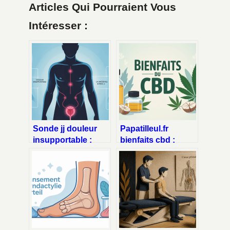
Articles Qui Pourraient Vous
Intéresser :
Sonde jj douleur
Papatilleul.fr
insupportable :
bienfaits cbd :
comment la
guide complet et
soulager et quand
concret pour mieux
s’inquiéter
comprendre