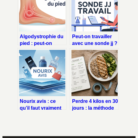
Algodystrophie du
Peut-on travailler
pied : peut-on
avec une sonde jj ?
marcher
ce qu’il faut
normalement ?
vraiment savoir
Nourix avis : ce
Perdre 4 kilos en 30
qu’il faut vraiment
jours : la méthode
savoir avant
du déficit calorique
d’acheter
pour une
transformation
durable