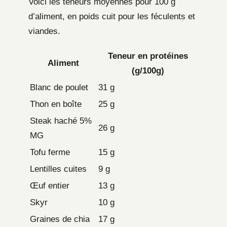
Voici les teneurs moyennes pour 100 g
d’aliment, en poids cuit pour les féculents et
viandes.
Teneur en protéines
Aliment
(g/100g)
Blanc de poulet
31 g
Thon en boîte
25 g
Steak haché 5%
26 g
MG
Tofu ferme
15 g
Lentilles cuites
9 g
Œuf entier
13 g
Skyr
10 g
Graines de chia
17 g