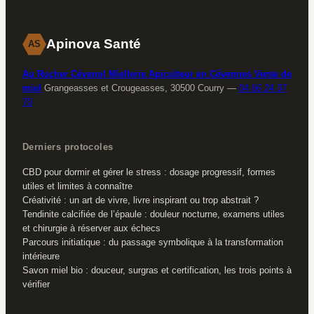
Apinova Santé
AS
Au Rucher Cévenol Miellerie Apiculteur en Cévennes Vente de
miel
Grangeasses et Crougeasses, 30500 Courry
—
04 66 24 37
70
Derniers protocoles
CBD pour dormir et gérer le stress : dosage progressif, formes
utiles et limites à connaître
Créativité : un art de vivre, livre inspirant ou trop abstrait ?
Tendinite calcifiée de l’épaule : douleur nocturne, examens utiles
et chirurgie à réserver aux échecs
Parcours initiatique : du passage symbolique à la transformation
intérieure
Savon miel bio : douceur, surgras et certification, les trois points à
vérifier