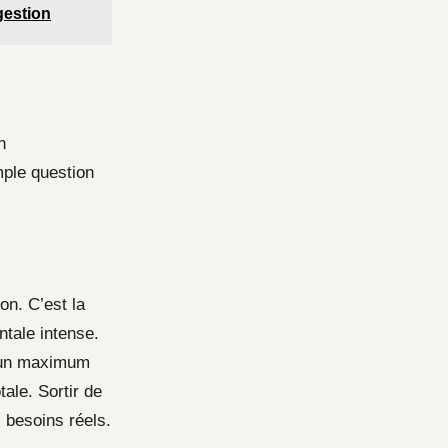
gestion
n
mple question
on. C’est la
ntale intense.
r un maximum
ale. Sortir de
 besoins réels.