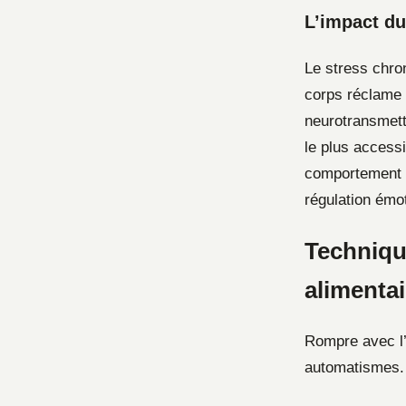
L’impact du
Le stress chron
corps réclame 
neurotransmette
le plus accessi
comportement po
régulation émot
Techniqu
alimentai
Rompre avec l’
automatismes. L