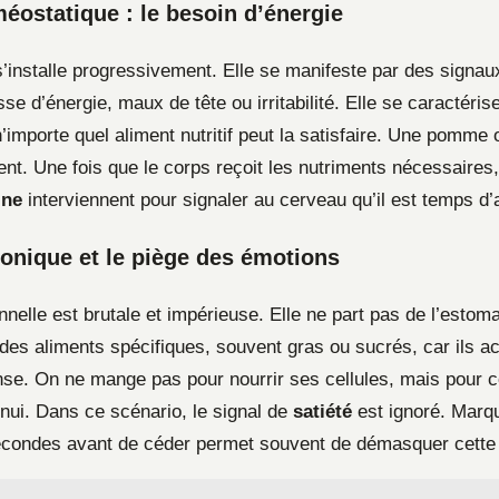
éostatique : le besoin d’énergie
s’installe progressivement. Elle se manifeste par des signau
isse d’énergie, maux de tête ou irritabilité. Elle se caractéris
r n’importe quel aliment nutritif peut la satisfaire. Une pomme 
ent. Une fois que le corps reçoit les nutriments nécessaire
ine
interviennent pour signaler au cerveau qu’il est temps d’a
onique et le piège des émotions
nelle est brutale et impérieuse. Elle ne part pas de l’estom
e des aliments spécifiques, souvent gras ou sucrés, car ils act
se. On ne mange pas pour nourrir ses cellules, mais pour 
nnui. Dans ce scénario, le signal de
satiété
est ignoré. Marq
condes avant de céder permet souvent de démasquer cette 