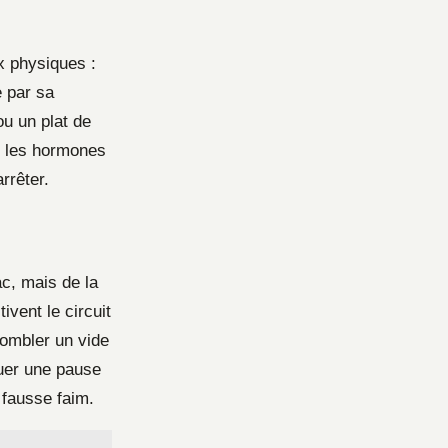
x physiques :
e par sa
ou un plat de
s, les hormones
rrêter.
ac, mais de la
ivent le circuit
combler un vide
uer une pause
fausse faim.