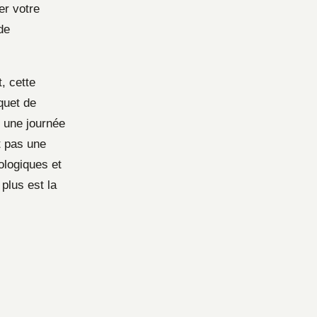
er votre
de
, cette
quet de
s une journée
t pas une
ologiques et
plus est la