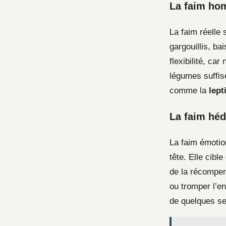
La faim hom
La faim réelle 
gargouillis, ba
flexibilité, ca
légumes suffis
comme la
lept
La faim héd
La faim émotion
tête. Elle cibl
de la récompen
ou tromper l’e
de quelques se