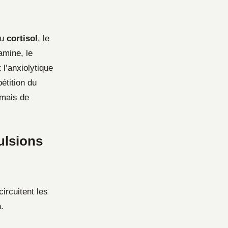
du
cortisol
, le
amine, le
 l’anxiolytique
étition du
 mais de
ulsions
ircuitent les
.