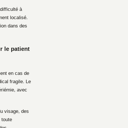
ifficulté à
ent localisé.
tion dans des
 le patient
ment en cas de
ical fragile. Le
ériémie, avec
du visage, des
 toute
 des