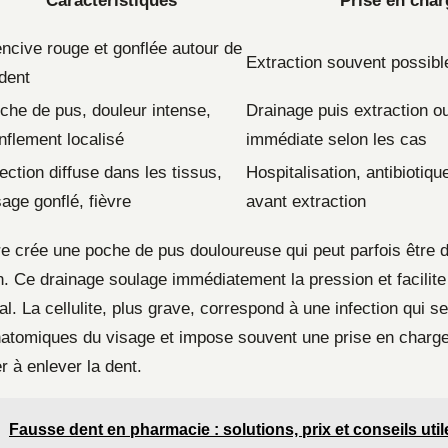
Caractéristiques
Prise en char
ncive rouge et gonflée autour de
Extraction souvent possibl
 dent
che de pus, douleur intense,
Drainage puis extraction ou
nflement localisé
immédiate selon les cas
fection diffuse dans les tissus,
Hospitalisation, antibiotiqu
sage gonflé, fièvre
avant extraction
re crée une poche de pus douloureuse qui peut parfois être 
n. Ce drainage soulage immédiatement la pression et facilite
al. La cellulite, plus grave, correspond à une infection qui 
atomiques du visage et impose souvent une prise en charge 
r à enlever la dent.
Fausse dent en pharmacie : solutions, prix et conseils util