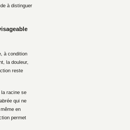
ide à distinguer
nvisageable
, à condition
t, la douleur,
ection reste
 la racine se
labrée qui ne
n, même en
ection permet