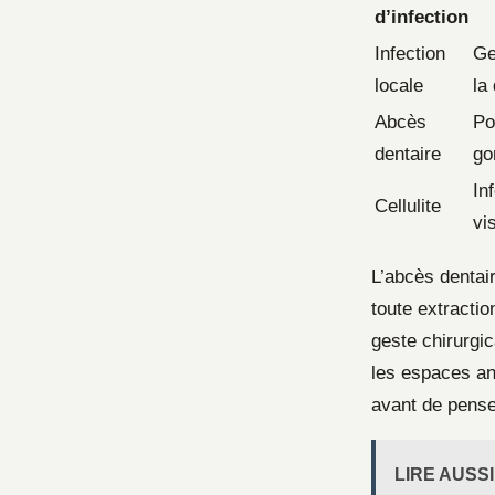
d’infection
Infection
Ge
locale
la
Abcès
Po
dentaire
go
In
Cellulite
vi
L’abcès dentai
toute extractio
geste chirurgic
les espaces an
avant de pense
LIRE AUSSI