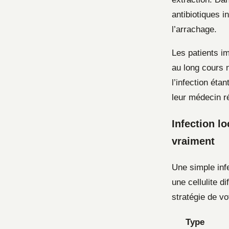
antibiotiques i
l’arrachage.
Les patients i
au long cours 
l’infection éta
leur médecin ré
Infection l
vraiment
Une simple inf
une cellulite 
stratégie de vo
Type