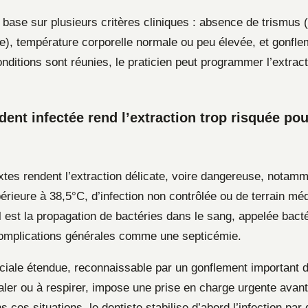
 base sur plusieurs critères cliniques : absence de trismus (d
e), température corporelle normale ou peu élevée, et gonflem
nditions sont réunies, le praticien peut programmer l’extrac
ent infectée rend l’extraction trop risquée pour
xtes rendent l’extraction délicate, voire dangereuse, notam
périeure à 38,5°C, d’infection non contrôlée ou de terrain méd
l est la propagation de bactéries dans le sang, appelée bact
omplications générales comme une septicémie.
faciale étendue, reconnaissable par un gonflement important 
valer ou à respirer, impose une prise en charge urgente avant
s ces situations, le dentiste stabilise d’abord l’infection par