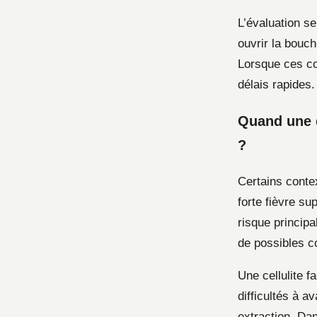
L’évaluation se
ouvrir la bouch
Lorsque ces co
délais rapides.
Quand une d
?
Certains conte
forte fièvre su
risque principa
de possibles c
Une cellulite 
difficultés à a
extraction. Dan