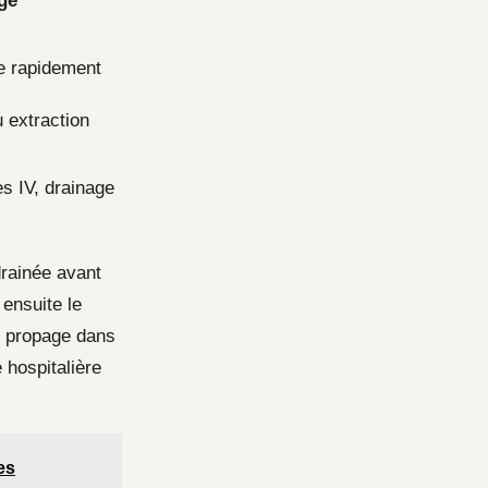
ge
e rapidement
 extraction
es IV, drainage
drainée avant
 ensuite le
se propage dans
hospitalière
es