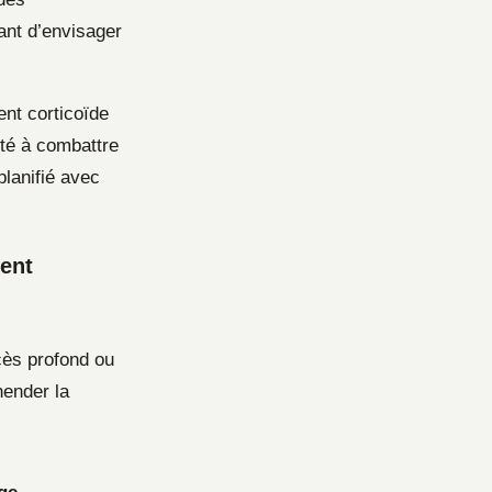
ant d’envisager
nt corticoïde
ité à combattre
planifié avec
gent
cès profond ou
hender la