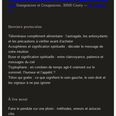
Au Rucher Cévenol Miellerie Apiculteur en Cévennes Vente de
miel
Grangeasses et Crougeasses, 30500 Courry
—
04 66 24 37
70
Derniers protocoles
Télomérase complément alimentaire : l’astragale, les antioxydants
et les précautions à vérifier avant d’acheter
Acouphènes et signification spirituelle : décoder le message de
votre intuition
Buse et signification spirituelle : entre clairvoyance, patience et
messages du ciel
Tryptophane : en combien de temps agit-il vraiment sur le
sommeil, l’humeur et l’appétit ?
Téton qui gratte : ce que signifient le sein gauche, le sein droit et
les signaux à ne pas ignorer
À lire aussi
Faire le pendule sur une photo : méthodes, erreurs et astuces
clés