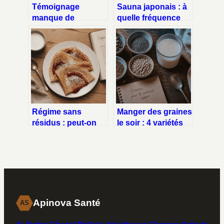
Témoignage
Sauna japonais : à
manque de
quelle fréquence
magnésium :
par semaine pour
symptômes,
en profiter vraiment
ressenti et
?
solutions
concrètes
Régime sans
Manger des graines
résidus : peut-on
le soir : 4 variétés
manger des crêpes
pour mieux dormir
sans risquer
et éviter les
l’irritation
fringales
intestinale ?
Apinova Santé
AS