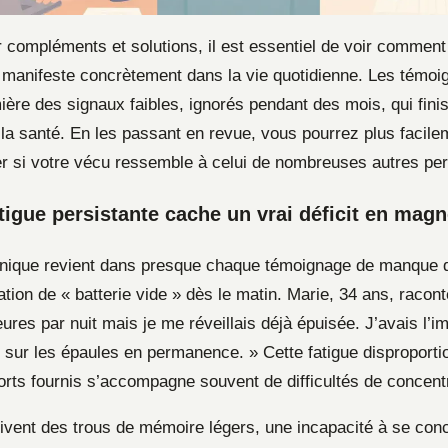
r compléments et solutions, il est essentiel de voir comme
anifeste concrètement dans la vie quotidienne. Les témoi
ière des signaux faibles, ignorés pendant des mois, qui fini
t la santé. En les passant en revue, vous pourrez plus facil
rer si votre vécu ressemble à celui de nombreuses autres pe
tigue persistante cache un vrai déficit en mag
ronique revient dans presque chaque témoignage de manque
ion de « batterie vide » dès le matin. Marie, 34 ans, racont
ures par nuit mais je me réveillais déjà épuisée. J’avais l’i
s sur les épaules en permanence. » Cette fatigue disproporti
forts fournis s’accompagne souvent de difficultés de concent
vent des trous de mémoire légers, une incapacité à se conc