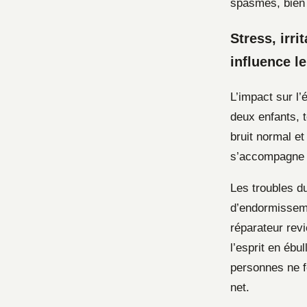
spasmes, bien 
Stress, irr
influence l
L’impact sur l
deux enfants, t
bruit normal et
s’accompagne f
Les troubles d
d’endormisseme
réparateur rev
l’esprit en ébul
personnes ne f
net.