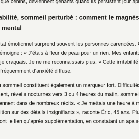
que bénins, deviennent gênants quand ils persistent jour apr
itabilité, sommeil perturbé : comment le magné
e mental
’état émotionnel surprend souvent les personnes carencées. 
émoigne : « J’étais à fleur de peau pour un rien. Mes enfants
 je craquais. Je ne me reconnaissais plus. » Cette irritabilité
réquemment d’anxiété diffuse.
u sommeil constituent également un marqueur fort. Difficulté
nt, réveils nocturnes vers 3 ou 4 heures du matin, sommeil
iennent dans de nombreux récits. « Je mettais une heure à 
lition sur des détails insignifiants », raconte Éric, 45 ans. Pl
ont le lien qu’après supplémentation, en constatant un apai