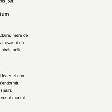
ès jour.
sium
Claire, mère de
 faisaient du
 inhabituelle
s
 léger et non
m’endormir,
usieurs
sement mental