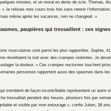
quelques minutes, et un moral en dents de scie. Thomas, étu
 « Je relisais mes cours trois fois sans retenir l’information
mais même après les vacances, rien ne changeait. »
asmes, paupières qui tressaillent : ces signes
ions musculaires sont parmi les plus rapportées. Sophie, 41 
me réveillaient la nuit avec des crampes violentes. Je devai
oulager la douleur. » Ces crampes nocturnes touchent princ
ertaines personnes rapportent aussi des spasmes dans les 
ui tremblent de façon incontrôlable représentent un autre si
e tressaillait pendant des heures, plusieurs fois par semain
éable et visible par mon entourage », confie Julien, 38 ans.