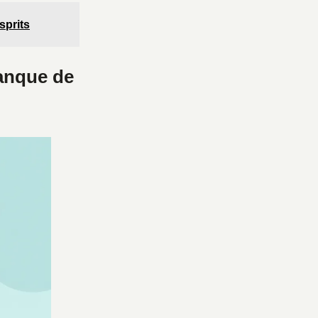
sprits
anque de