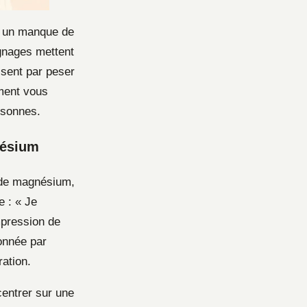
nt un manque de
gnages mettent
ssent par peser
ement vous
rsonnes.
nésium
 de magnésium,
e : « Je
mpression de
onnée par
ration.
entrer sur une