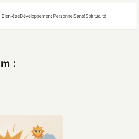
Bien-être
Développement Personnel
Santé
Spiritualité
m :