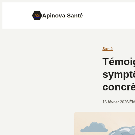
Apinova Santé
AS
Santé
Témoi
symptô
concrè
16 février 2026
Él
·