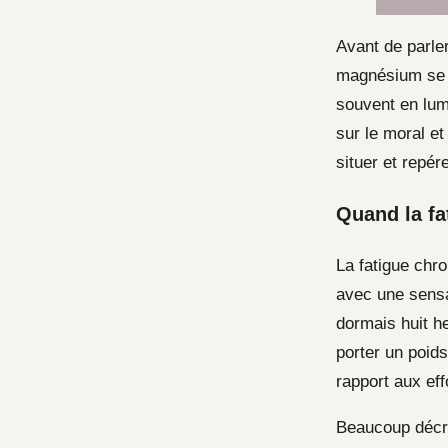
Avant de parle
magnésium se m
souvent en lum
sur le moral e
situer et repé
Quand la fa
La fatigue ch
avec une sensat
dormais huit he
porter un poid
rapport aux ef
Beaucoup décri