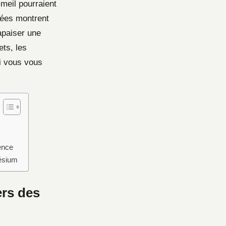
meil pourraient
ées montrent
apaiser une
ets, les
si vous vous
ence
ésium
rs des