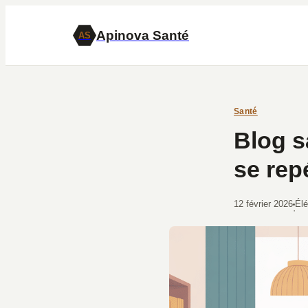
Apinova Santé
AS
Santé
Blog s
se repé
12 février 2026
Él
·