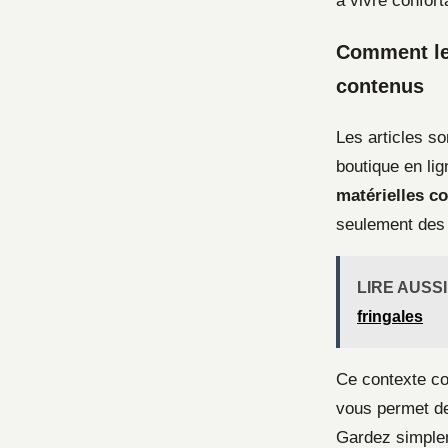
à vivre confor
Comment le 
contenus
Les articles so
boutique en li
matérielles c
seulement des 
LIRE AUSSI
fringales
Ce contexte com
vous permet de
Gardez simplem