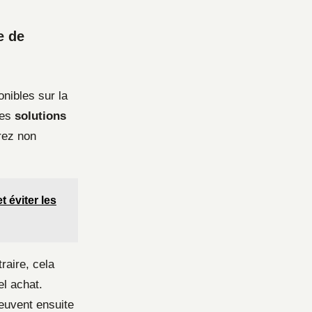
e de
onibles sur la
des
solutions
rez non
t éviter les
raire, cela
l achat.
euvent ensuite