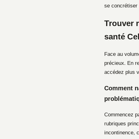
se concrétiser
Trouver r
santé Cel
Face au volume 
précieux. En re
accédez plus vi
Comment nav
problématiq
Commencez par 
rubriques princ
incontinence, c