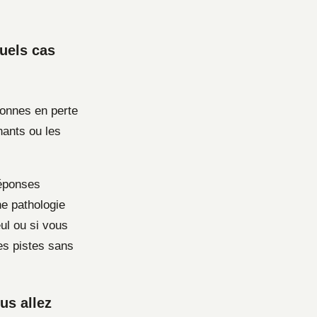
quels cas
sonnes en perte
nants ou les
réponses
e pathologie
ul ou si vous
es pistes sans
us allez