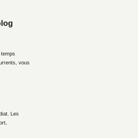
blog
n temps
urrents, vous
iat. Les
ort,