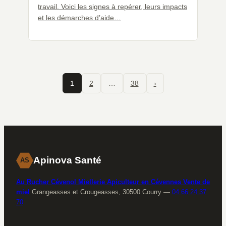
travail. Voici les signes à repérer, leurs impacts
et les démarches d’aide…
1
2
…
38
›
Apinova Santé
AS
Au Rucher Cévenol Miellerie Apiculteur en Cévennes Vente de
miel
Grangeasses et Crougeasses, 30500 Courry
—
04 66 24 37
70