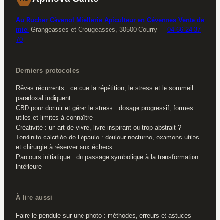
Au Rucher Cévenol Miellerie Apiculteur en Cévennes Vente de
miel
Grangeasses et Crougeasses, 30500 Courry
—
04 66 24 37
70
Derniers protocoles
Rêves récurrents : ce que la répétition, le stress et le sommeil
paradoxal indiquent
CBD pour dormir et gérer le stress : dosage progressif, formes
utiles et limites à connaître
Créativité : un art de vivre, livre inspirant ou trop abstrait ?
Tendinite calcifiée de l’épaule : douleur nocturne, examens utiles
et chirurgie à réserver aux échecs
Parcours initiatique : du passage symbolique à la transformation
intérieure
À lire aussi
Faire le pendule sur une photo : méthodes, erreurs et astuces