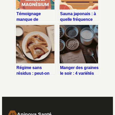
Témoignage
Sauna japonais : à
manque de
quelle fréquence
magnésium :
par semaine pour
symptômes,
en profiter vraiment
ressenti et
?
solutions
concrètes
Régime sans
Manger des graines
résidus : peut-on
le soir : 4 variétés
manger des crêpes
pour mieux dormir
sans risquer
et éviter les
l’irritation
fringales
intestinale ?
Apinova Santé
AS