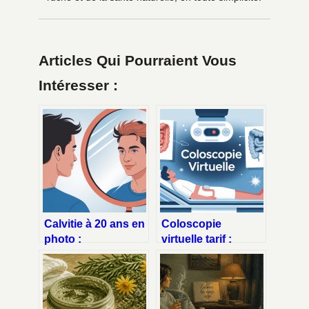
Articles Qui Pourraient Vous
Intéresser :
Calvitie à 20 ans en
Coloscopie
photo :
virtuelle tarif :
comprendre,
comprendre les
reconnaître et agir
prix,
sans attendre
remboursements et
options