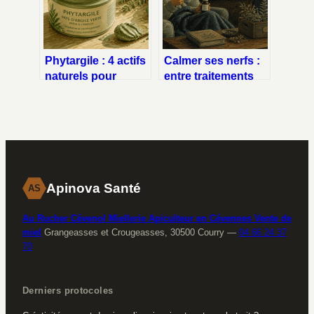
Phytargile : 4 actifs
Calmer ses nerfs :
naturels pour
entre traitements
libérer vos
médicamenteux et
articulations sans
solutions
médicaments
naturelles,
comment choisir ?
Apinova Santé
AS
Au Rucher Cévenol Miellerie Apiculteur en Cévennes Vente de
miel
Grangeasses et Crougeasses, 30500 Courry
—
04 66 24 37
70
Derniers protocoles