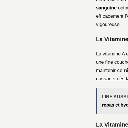
sanguine
optim
efficacement l’
vigoureuse.
La Vitamine
La vitamine A 
une fine couche
maintenir ce
r
cassants dès la
LIRE AUSSI
repas et hy
La Vitamine