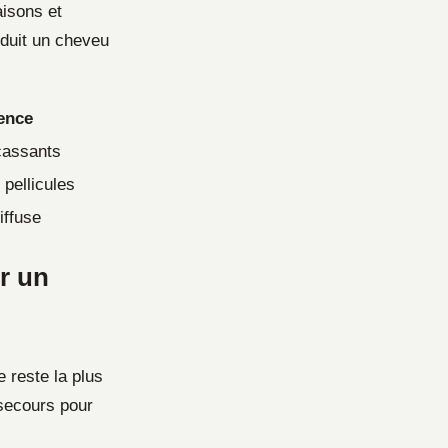
aisons et
oduit un cheveu
ence
cassants
 pellicules
iffuse
r un
e reste la plus
 secours pour