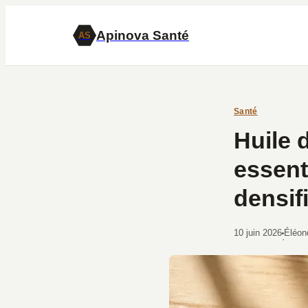
Apinova Santé
AS
Santé
Huile 
essent
densif
10 juin 2026
Éléon
·