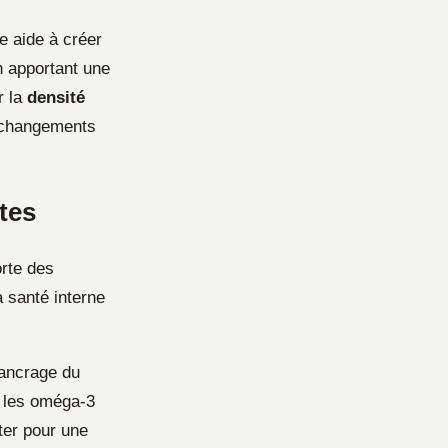
e aide à créer
n apportant une
r la
densité
s changements
tes
orte des
a santé interne
’ancrage du
, les oméga-3
éter pour une