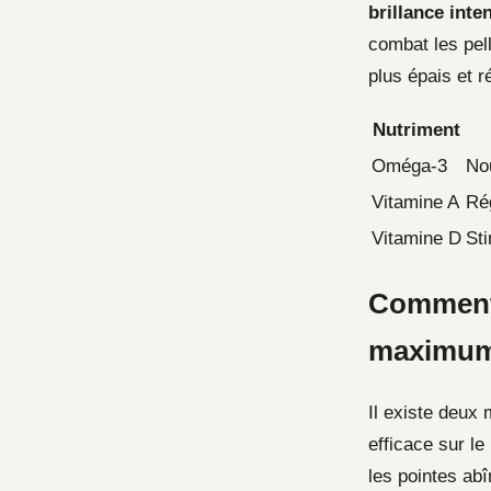
brillance inte
combat les pell
plus épais et r
Nutriment
Oméga-3
Nou
Vitamine A
Rég
Vitamine D
Sti
Comment u
maximum 
Il existe deux 
efficace sur le
les pointes ab