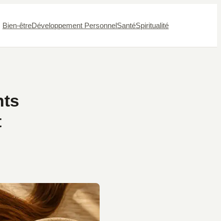
Bien-être
Développement Personnel
Santé
Spiritualité
nts
t