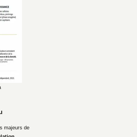
a
u
s majeurs de
lation