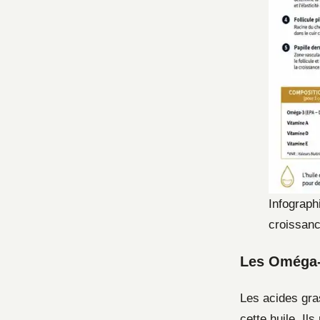
Infographi
croissan
Les Oméga-3
Les acides gra
cette huile. Ils