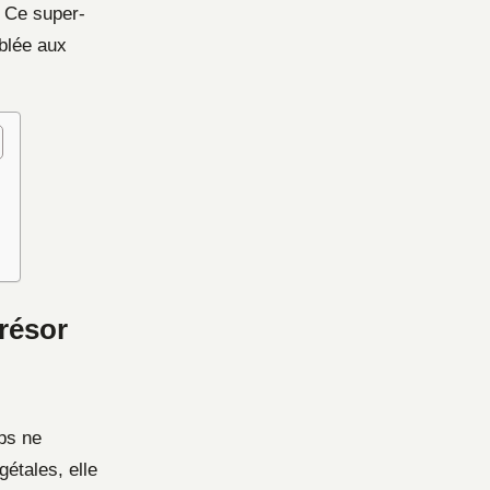
. Ce super-
iblée aux
trésor
rps ne
gétales, elle