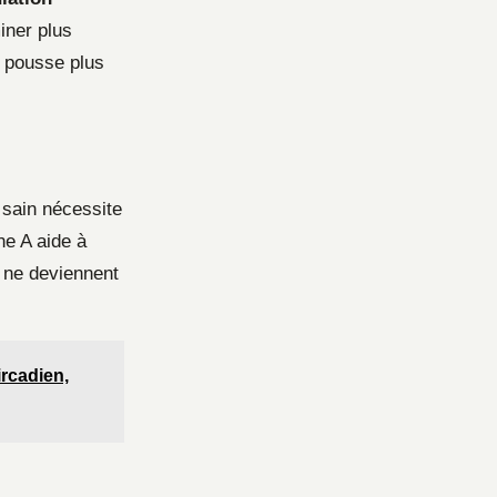
iner plus
e pousse plus
 sain nécessite
ne A aide à
x ne deviennent
ircadien,