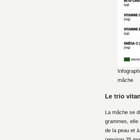
Infographi
mâche
Le trio vita
La mâche se di
grammes, elle 
de la peau et 
(environ 35 mg