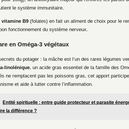
utient le système immunitaire.
n
vitamine B9
(folates) en fait un aliment de choix pour le r
le bon fonctionnement du système nerveux.
rare en Oméga-3 végétaux
secrets du potager : la mâche est l’un des rares légumes ver
a-linolénique
, un acide gras essentiel de la famille des Om
és ne remplacent pas les poissons gras, cet apport participe 
anisme et aide à lutter contre l’inflammation.
Entité spirituelle : entre guide protecteur et parasite énerg
e la différence ?