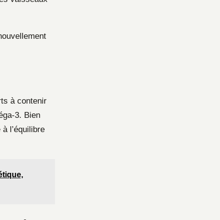
enouvellement
ts à contenir
éga-3. Bien
à l’équilibre
étique,