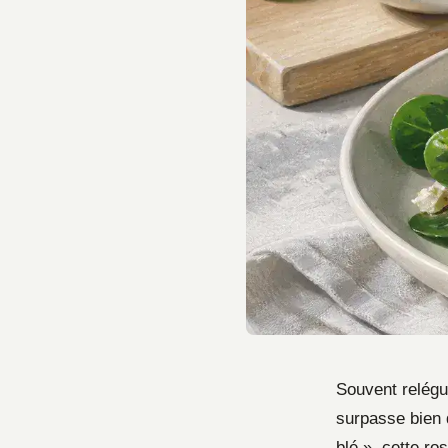
Souvent relégué
surpasse bien 
blé », cette ro