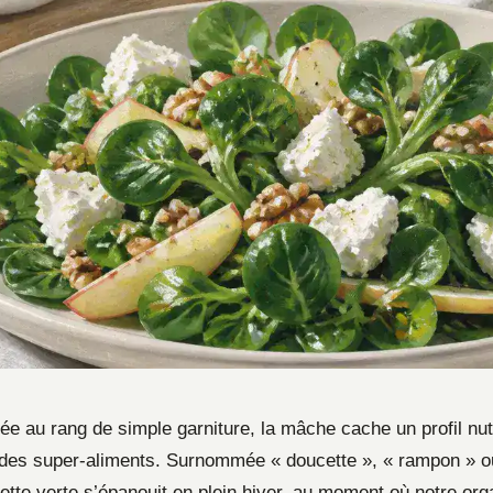
e au rang de simple garniture, la mâche cache un profil nutr
des super-aliments. Surnommée « doucette », « rampon » o
sette verte s’épanouit en plein hiver, au moment où notre or