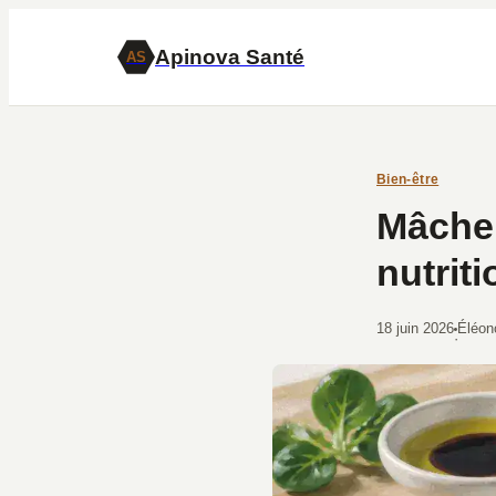
Apinova Santé
AS
Bien-être
Mâche 
nutrit
18 juin 2026
Éléon
·