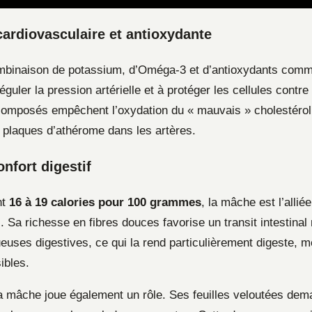
cardiovasculaire et antioxydante
binaison de potassium, d’Oméga-3 et d’antioxydants comme 
guler la pression artérielle et à protéger les cellules contre
composés empêchent l’oxydation du « mauvais » cholestérol, 
e plaques d’athérome dans les artères.
onfort digestif
nt
16 à 19 calories pour 100 grammes
, la mâche est l’alli
 Sa richesse en fibres douces favorise un transit intestinal 
ueuses digestives, ce qui la rend particulièrement digeste, 
ibles.
la mâche joue également un rôle. Ses feuilles veloutées de