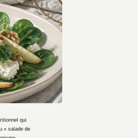
itionnel qui
u « salade de
ganisme