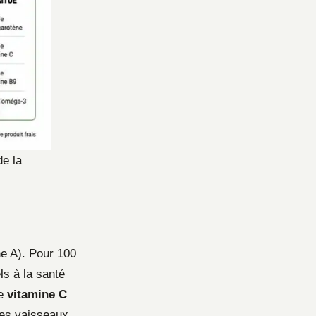
de la
e A). Pour 100
ls à la santé
de
vitamine C
des vaisseaux