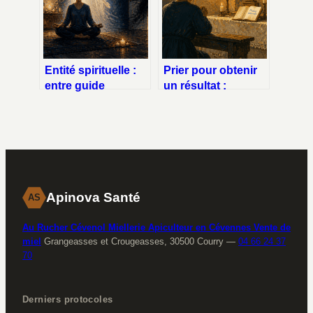
retrouver votre
vitalité
Entité spirituelle :
Prier pour obtenir
entre guide
un résultat :
protecteur et
pourquoi
parasite
l’exigence bloque
énergétique,
vos demandes
comment faire la
différence ?
Apinova Santé
AS
Au Rucher Cévenol Miellerie Apiculteur en Cévennes Vente de
miel
Grangeasses et Crougeasses, 30500 Courry
—
04 66 24 37
70
Derniers protocoles