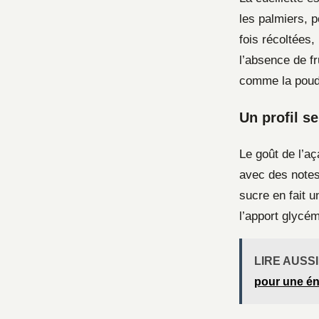
les palmiers, p
fois récoltées,
l’absence de f
comme la poudr
Un profil s
Le goût de l’aç
avec des notes
sucre en fait u
l’apport glycé
LIRE AUSSI
pour une én