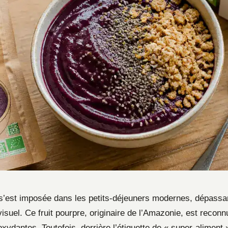
 s’est imposée dans les petits-déjeuners modernes, dépassan
isuel. Ce fruit pourpre, originaire de l’Amazonie, est recon
oxydantes. Toutefois, derrière l’étiquette de « super-aliment »