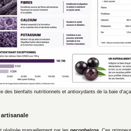
e des bienfaits nutritionnels et antioxydants de la baie d’aça
 artisanale
est réalisée manuellement par les
peconheiros
. Ces grimpeu