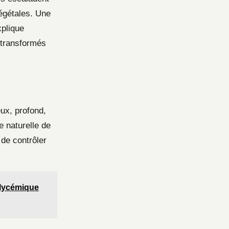
végétales. Une
xplique
s transformés
eux, profond,
e naturelle de
 de contrôler
 glycémique