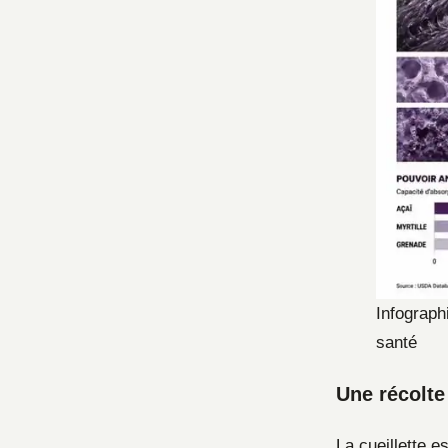
Infographi
santé
Une récolte
La cueillette 