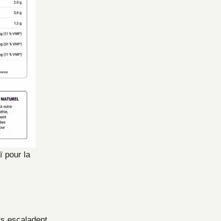
ï pour la
rs escaladent