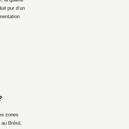
uit pur d’un
imentation
?
les zones
au Brésil.