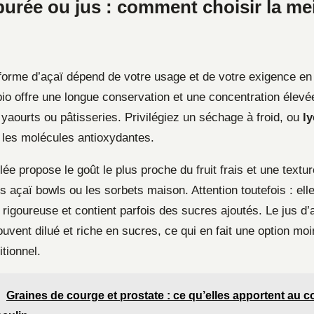
urée ou jus : comment choisir la mei
 forme d’açaï dépend de votre usage et de votre exigence en
io offre une longue conservation et une concentration élevée
yaourts ou pâtisseries. Privilégiez un séchage à froid, ou
ly
 les molécules antioxydantes.
ée propose le goût le plus proche du fruit frais et une textu
es açaï bowls ou les sorbets maison. Attention toutefois : el
 rigoureuse et contient parfois des sucres ajoutés. Le jus d’
ouvent dilué et riche en sucres, ce qui en fait une option mo
itionnel.
Graines de courge et prostate : ce qu’elles apportent au c