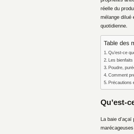
réelle du prod
mélange dilué e
quotidienne.
Table des 
Qu’est-ce que
Les bienfaits 
Poudre, purée
Comment pré
Précautions e
Qu’est-ce
La baie d’açaï 
marécageuses d