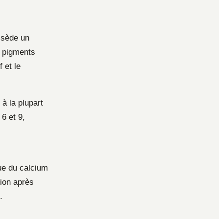
ossède un
 pigments
 et le
à la plupart
6 et 9,
 que du calcium
tion après
.