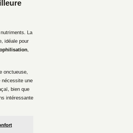
lleure
 nutriments. La
, idéale pour
ophilisation
,
re onctueuse,
le nécessite une
açaï, bien que
ins intéressante
onfort