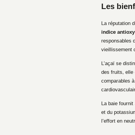
Les bienf
La réputation d
indice antiox
responsables de
vieillissement c
L’açaï se disti
des fruits, el
comparables à c
cardiovasculair
La baie fourni
et du potassium
l’effort en neut