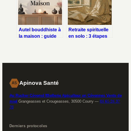
Autel bouddhiste à
Retraite spirituelle
la maison : guide
en solo : 3 étapes
complet pour
pour retrouver son
aménager un
équilibre, apaiser
espace sacré
son esprit et se
reconnecter à soi
Apinova Santé
AS
Au Rucher Cévenol Miellerie Apiculteur en Cévennes Vente de
miel
Grangeasses et Crougeasses, 30500 Courry
—
04 66 24 37
70
Derniers protocoles