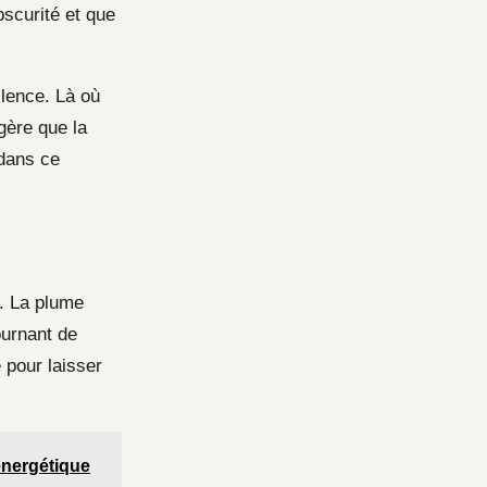
bscurité et que
ilence. Là où
gère que la
 dans ce
r. La plume
ournant de
 pour laisser
énergétique