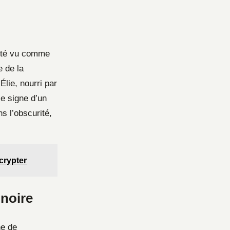
 été vu comme
 de la
Élie, nourri par
le signe d’un
s l’obscurité,
écrypter
 noire
he de