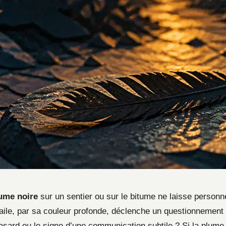
ume noire
sur un sentier ou sur le bitume ne laisse personne
aile, par sa couleur profonde, déclenche un questionnement 
asard ou le signe d’une communication subtile ? Si la plume