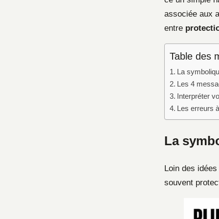
associée aux a
entre
protecti
Table des 
La symbolique
Les 4 messag
Interpréter v
Les erreurs à
La symbol
Loin des idées 
souvent protect