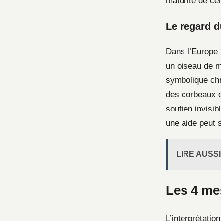
maturité de cel
Le regard d
Dans l’Europe 
un oiseau de m
symbolique chré
des corbeaux da
soutien invisi
une aide peut 
LIRE AUSSI
Les 4 me
L’interprétati