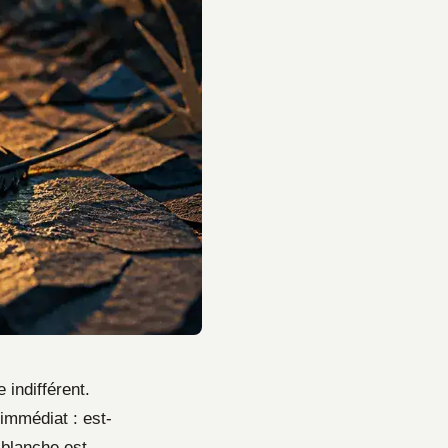
 indifférent.
immédiat : est-
 blanche est