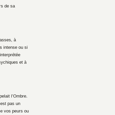
rs de sa
asses, à
s intense ou si
interprétée
sychiques et à
pelait l’Ombre.
’est pas un
ce vos peurs ou