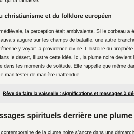
ui qui la ramasse.
u christianisme et du folklore européen
médiévale, la perception était ambivalente. Si le corbeau a
auvais augure sur les champs de bataille, une autre branche
tienne y voyait la providence divine. L’histoire du prophète 
ns le désert, illustre cette idée. Ici, la plume noire devient 
ble dans les moments de solitude. Elle rappelle que même dan
se manifester de manière inattendue.
Rêve de faire la vaisselle : significations et messages à d
ssages spirituels derrière une plume
on contemporaine de la plume noire s’ancre dans une démarc