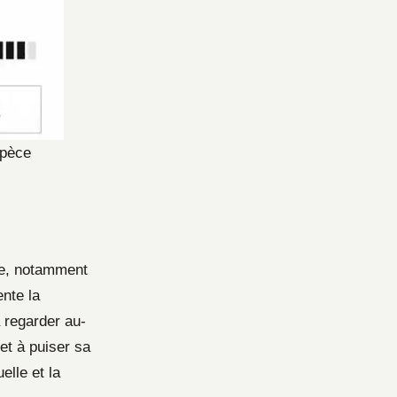
spèce
re, notamment
ente la
 regarder au-
et à puiser sa
elle et la