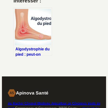
Intéresser :
Algodystrophie du
pied : peut-on
marcher
normalement ?
Apinova Santé
AS
Au Rucher Cévenol Miellerie Apiculteur en Cévennes Vente de