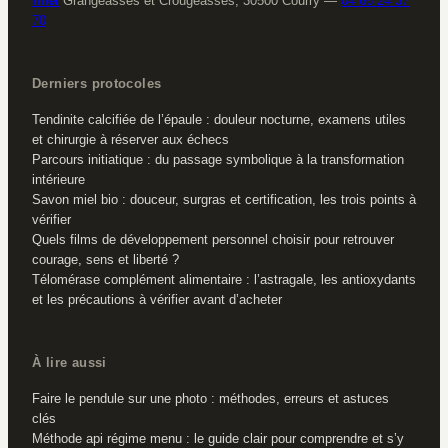
miel
Grangeasses et Crougeasses, 30500 Courry
—
04 66 24 37
70
Derniers protocoles
Tendinite calcifiée de l’épaule : douleur nocturne, examens utiles
et chirurgie à réserver aux échecs
Parcours initiatique : du passage symbolique à la transformation
intérieure
Savon miel bio : douceur, surgras et certification, les trois points à
vérifier
Quels films de développement personnel choisir pour retrouver
courage, sens et liberté ?
Télomérase complément alimentaire : l’astragale, les antioxydants
et les précautions à vérifier avant d’acheter
À lire aussi
Faire le pendule sur une photo : méthodes, erreurs et astuces
clés
Méthode api régime menu : le guide clair pour comprendre et s’y