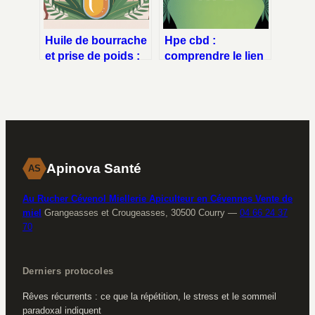
Huile de bourrache
Hpe cbd :
et prise de poids :
comprendre le lien
ce qu’il faut
entre haut potentiel
vraiment savoir
émotionnel et
cannabis
Apinova Santé
AS
Au Rucher Cévenol Miellerie Apiculteur en Cévennes Vente de
miel
Grangeasses et Crougeasses, 30500 Courry
—
04 66 24 37
70
Derniers protocoles
Rêves récurrents : ce que la répétition, le stress et le sommeil
paradoxal indiquent