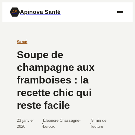
Apinova Santé
AS
Santé
Soupe de
champagne aux
framboises : la
recette chic qui
reste facile
23 janvier
Éléonore Chassagne-
9 min de
·
·
2026
Leroux
lecture