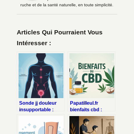
ruche et de la santé naturelle, en toute simplicité.
Articles Qui Pourraient Vous
Intéresser :
Sonde jj douleur
Papatilleul.fr
insupportable :
bienfaits cbd :
comment la
guide complet et
soulager et quand
concret pour mieux
s’inquiéter
comprendre