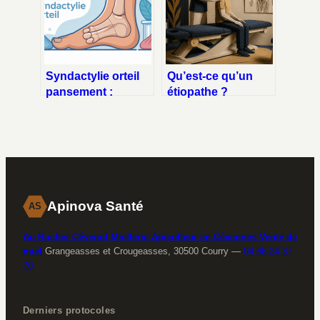
Syndactylie orteil
Qu’est-ce qu’un
pansement :
étiopathe ?
comment bien
Méthode causale,
soigner et protéger
techniques
vos orteils
manuelles et
champ
d’application
Apinova Santé
AS
Au Rucher Cévenol Miellerie Apiculteur en Cévennes Vente de
miel
Grangeasses et Crougeasses, 30500 Courry
—
04 66 24 37
70
Derniers protocoles