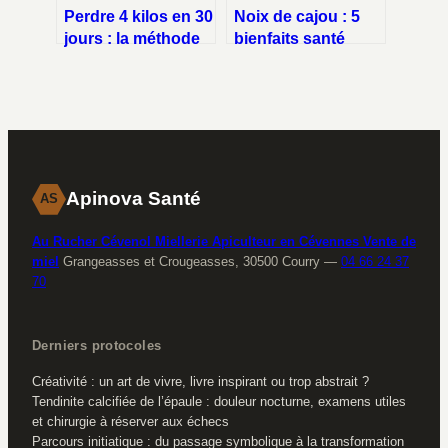
Perdre 4 kilos en 30
Noix de cajou : 5
jours : la méthode
bienfaits santé
du déficit calorique
majeurs et conseils
pour une
pour bien les
transformation
choisir
durable
Apinova Santé
AS
Au Rucher Cévenol Miellerie Apiculteur en Cévennes Vente de
miel
Grangeasses et Crougeasses, 30500 Courry
—
04 66 24 37
70
Derniers protocoles
Créativité : un art de vivre, livre inspirant ou trop abstrait ?
Tendinite calcifiée de l’épaule : douleur nocturne, examens utiles
et chirurgie à réserver aux échecs
Parcours initiatique : du passage symbolique à la transformation