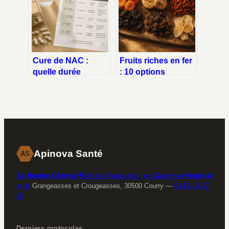
Cure de NAC :
Fruits riches en fer
quelle durée
: 10 options
optimale pour
végétales pour
quels objectifs de
booster votre
santé ?
énergie
Apinova Santé
AS
Au Rucher Cévenol Miellerie Apiculteur en Cévennes Vente de
miel
Grangeasses et Crougeasses, 30500 Courry
—
04 66 24 37
70
Derniers protocoles