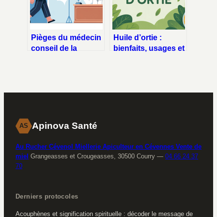
Pièges du médecin
Huile d’ortie :
conseil de la
bienfaits, usages et
sécurité sociale :
précautions pour
comment les éviter
bien l’utiliser
sans stress
Apinova Santé
AS
Au Rucher Cévenol Miellerie Apiculteur en Cévennes Vente de
miel
Grangeasses et Crougeasses, 30500 Courry
—
04 66 24 37
70
Derniers protocoles
Acouphènes et signification spirituelle : décoder le message de