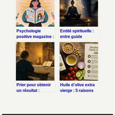
Psychologie
Entité spirituelle :
positive magazine :
entre guide
le guide pour bien
protecteur et
choisir vos
parasite
ressources
énergétique,
comment faire la
différence ?
Prier pour obtenir
Huile d’olive extra
un résultat :
vierge : 5 raisons
pourquoi
scientifiques d’en
l’exigence bloque
faire votre alliée
vos demandes
santé quotidienne