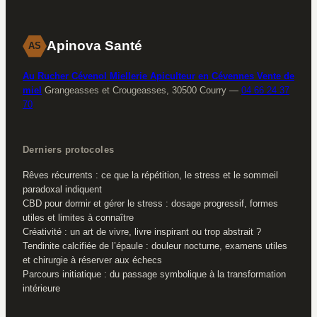
Apinova Santé
AS
Au Rucher Cévenol Miellerie Apiculteur en Cévennes Vente de
miel
Grangeasses et Crougeasses, 30500 Courry
—
04 66 24 37
70
Derniers protocoles
Rêves récurrents : ce que la répétition, le stress et le sommeil
paradoxal indiquent
CBD pour dormir et gérer le stress : dosage progressif, formes
utiles et limites à connaître
Créativité : un art de vivre, livre inspirant ou trop abstrait ?
Tendinite calcifiée de l’épaule : douleur nocturne, examens utiles
et chirurgie à réserver aux échecs
Parcours initiatique : du passage symbolique à la transformation
intérieure