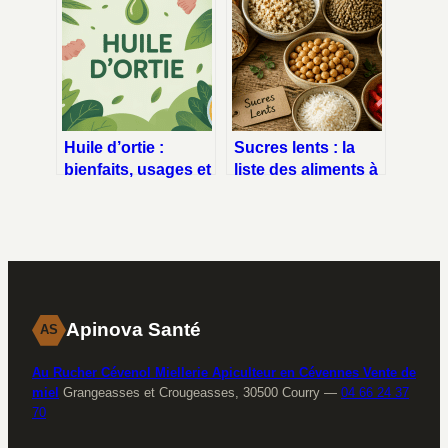
émotionnel et
comment les éviter
cannabis
sans stress
Huile d’ortie :
Sucres lents : la
bienfaits, usages et
liste des aliments à
précautions pour
IG bas pour une
bien l’utiliser
énergie durable
Apinova Santé
AS
Au Rucher Cévenol Miellerie Apiculteur en Cévennes Vente de
miel
Grangeasses et Crougeasses, 30500 Courry
—
04 66 24 37
70