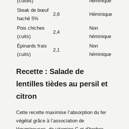
(cuites)
héminique
Steak de bœuf
2,6
Héminique
haché 5%
Pois chiches
Non
2,4
(cuits)
héminique
Épinards frais
Non
2,1
(cuits)
héminique
Recette : Salade de
lentilles tièdes au persil et
citron
Cette recette maximise l’absorption du fer
végétal grâce à l’association de