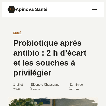
Apinova Santé
AS
Santé
Probiotique après
antibio : 2 h d’écart
et les souches à
privilégier
1 juillet
Éléonore Chassagne-
11 min de
·
·
2026
Leroux
lecture