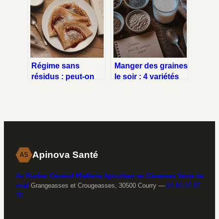
ressenti et
?
solutions
concrètes
Régime sans
Manger des graines
résidus : peut-on
le soir : 4 variétés
manger des crêpes
pour mieux dormir
sans risquer
et éviter les
l’irritation
fringales
intestinale ?
Apinova Santé
AS
Au Rucher Cévenol Miellerie Apiculteur en Cévennes Vente de
miel
Grangeasses et Crougeasses, 30500 Courry
—
04 66 24 37
70