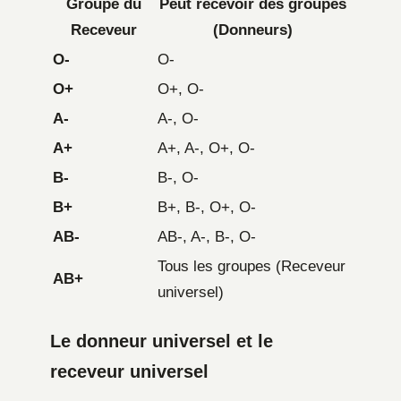
Groupe du
Peut recevoir des groupes
Receveur
(Donneurs)
O-
O-
O+
O+, O-
A-
A-, O-
A+
A+, A-, O+, O-
B-
B-, O-
B+
B+, B-, O+, O-
AB-
AB-, A-, B-, O-
Tous les groupes (Receveur
AB+
universel)
Le donneur universel et le
receveur universel