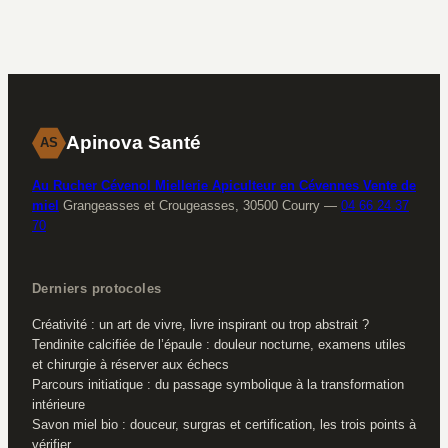
au pied : mode
ou bombe
d’emploi complet
calorique sous
influence ?
Apinova Santé
AS
Au Rucher Cévenol Miellerie Apiculteur en Cévennes Vente de
miel
Grangeasses et Crougeasses, 30500 Courry
—
04 66 24 37
70
Derniers protocoles
Créativité : un art de vivre, livre inspirant ou trop abstrait ?
Tendinite calcifiée de l’épaule : douleur nocturne, examens utiles
et chirurgie à réserver aux échecs
Parcours initiatique : du passage symbolique à la transformation
intérieure
Savon miel bio : douceur, surgras et certification, les trois points à
vérifier