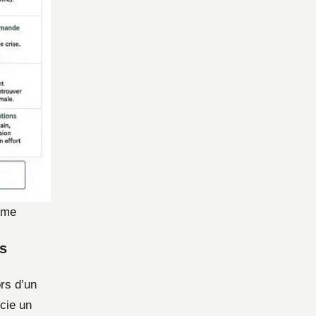
thme
es
ors d’un
cie un