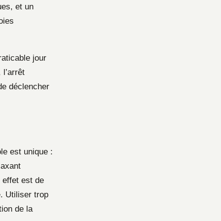
ues, et un
oies
raticable jour
l’arrêt
 de déclencher
ôle est unique :
laxant
effet est de
 Utiliser trop
ion de la