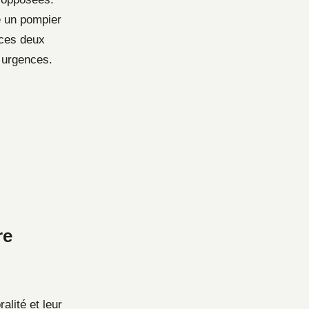
me un pompier
 ces deux
x urgences.
re
lité et leur