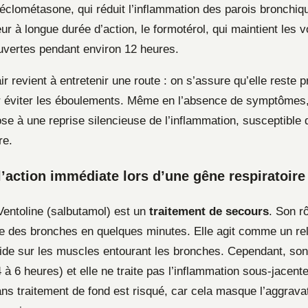
béclométasone, qui réduit l’inflammation des parois bronchiq
ur à longue durée d’action, le formotérol, qui maintient les v
ouvertes pendant environ 12 heures.
r revient à entretenir une route : on s’assure qu’elle reste p
r éviter les éboulements. Même en l’absence de symptômes, 
ose à une reprise silencieuse de l’inflammation, susceptible
re.
 l’action immédiate lors d’une gêne respiratoire
 Ventoline (salbutamol) est un
traitement de secours
. Son r
e des bronches en quelques minutes. Elle agit comme un re
ide sur les muscles entourant les bronches. Cependant, son 
 à 6 heures) et elle ne traite pas l’inflammation sous-jacente.
ns traitement de fond est risqué, car cela masque l’aggravat