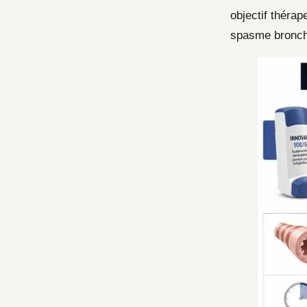
objectif théra
spasme bronch