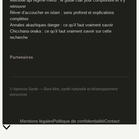
Méthode api régime menu : le guide clair pour comprendre et s’y
retrouver
Rêver d’accoucher en islam : sens profond et explications
complètes
Annales akashiques danger : ce qu’il faut vraiment savoir
Chicchana onaka : ce qu’il faut vraiment savoir sur cette
recherche
Partenaires
© Apinova Santé — Bien-être, santé naturelle et développement
personnel
Mentions légales
Politique de confidentialité
Contact
Retour
en