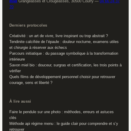
miel
Grangeasses et Crougeasses, 30500 Courry
—
04 66 24 37
70
Derniers protocoles
Créativité : un art de vivre, livre inspirant ou trop abstrait ?
Tendinite calcifiée de l’épaule : douleur nocturne, examens utiles
et chirurgie à réserver aux échecs
Parcours initiatique : du passage symbolique à la transformation
intérieure
Savon miel bio : douceur, surgras et certification, les trois points à
vérifier
Quels films de développement personnel choisir pour retrouver
courage, sens et liberté ?
À lire aussi
Faire le pendule sur une photo : méthodes, erreurs et astuces
clés
Méthode api régime menu : le guide clair pour comprendre et s’y
retrouver