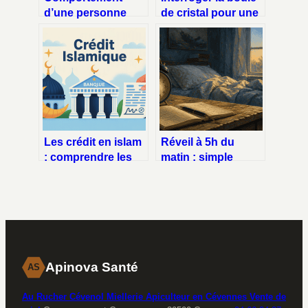
d’une personne
de cristal pour une
envoûtée : signaux,
voyance positive et
explications et
éclairante
pistes pour agir
Les crédit en islam
Réveil à 5h du
: comprendre les
matin : simple
règles et les
trouble du sommeil
alternatives
ou signal profond
permises
du corps ?
Apinova Santé
AS
Au Rucher Cévenol Miellerie Apiculteur en Cévennes Vente de