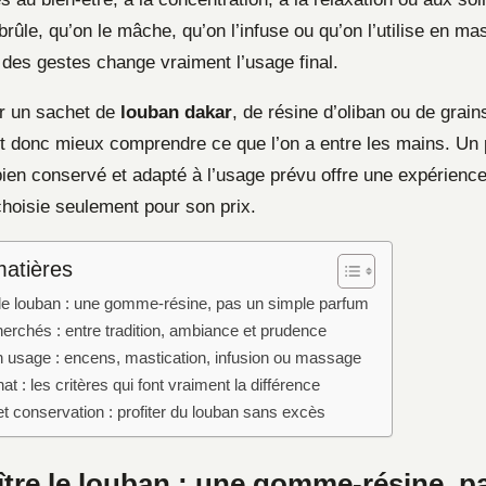
brûle, qu’on le mâche, qu’on l’infuse ou qu’on l’utilise en ma
t des gestes change vraiment l’usage final.
r un sachet de
louban dakar
, de résine d’oliban ou de grain
ut donc mieux comprendre ce que l’on a entre les mains. Un p
bien conservé et adapté à l’usage prévu offre une expérience
choisie seulement pour son prix.
matières
le louban : une gomme-résine, pas un simple parfum
herchés : entre tradition, ambiance et prudence
on usage : encens, mastication, infusion ou massage
at : les critères qui font vraiment la différence
t conservation : profiter du louban sans excès
tre le louban : une gomme-résine, p