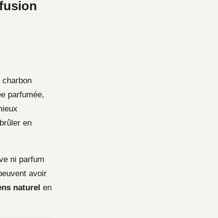
nfusion
n charbon
mée parfumée,
mieux
brûler en
ive ni parfum
peuvent avoir
ns naturel
en