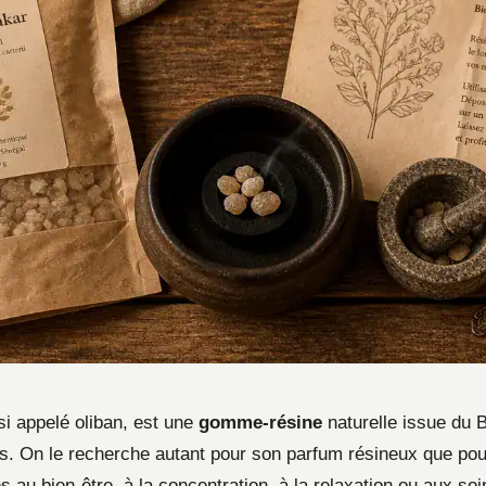
si appelé oliban, est une
gomme-résine
naturelle issue du B
ns. On le recherche autant pour son parfum résineux que po
iés au bien-être, à la concentration, à la relaxation ou aux soi