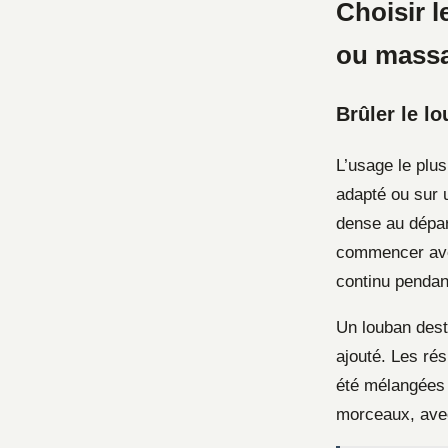
Choisir l
ou mass
Brûler le l
L’usage le plu
adapté ou sur 
dense au départ
commencer avec
continu pendan
Un louban dest
ajouté. Les rés
été mélangées 
morceaux, avec