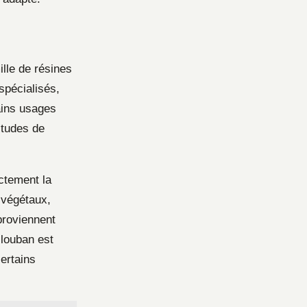
lle de résines
spécialisés,
ains usages
itudes de
actement la
 végétaux,
proviennent
louban est
ertains