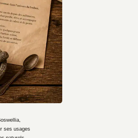
oswellia,
ur ses usages
ns naturels.