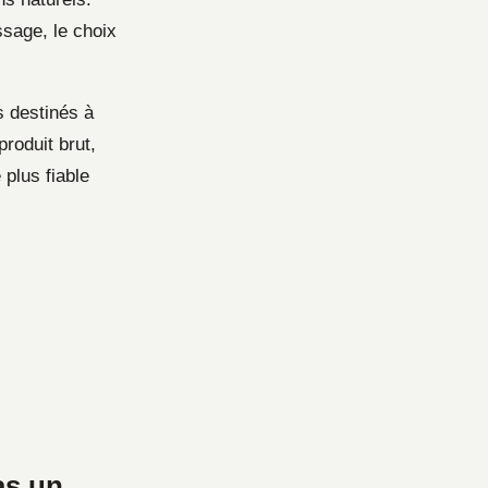
ssage, le choix
s destinés à
roduit brut,
 plus fiable
as un