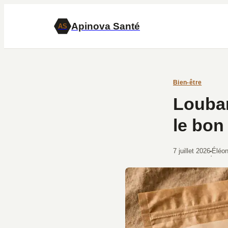
Apinova Santé
AS
Bien-être
Louban
le bon
7 juillet 2026
Éléo
·