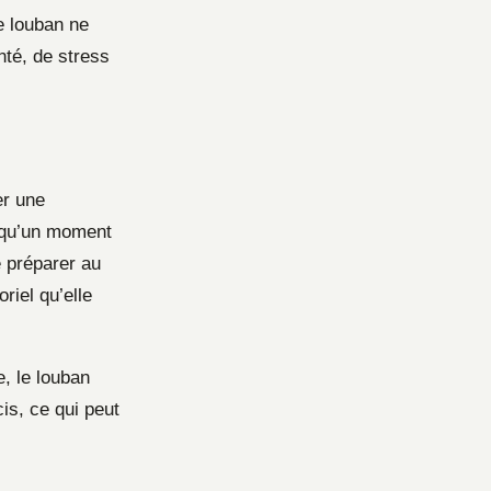
 louban ne
nté, de stress
er une
u qu’un moment
e préparer au
riel qu’elle
, le louban
cis, ce qui peut