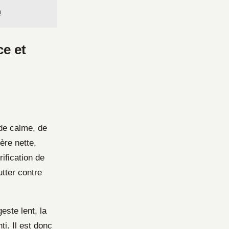
n
ce et
de calme, de
ère nette,
ification de
utter contre
este lent, la
ti. Il est donc