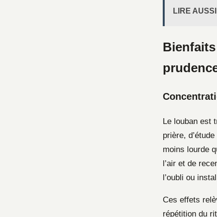
LIRE AUSSI
Bienfaits
prudenc
Concentrat
Le louban est 
prière, d’étud
moins lourde q
l’air et de rec
l’oubli ou insta
Ces effets relè
répétition du r