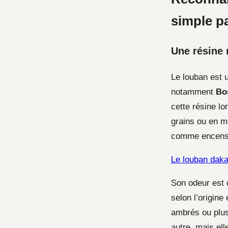
simple p
Une résine 
Le louban est
notamment
Bos
cette résine lor
grains ou en mo
comme encens n
Le louban daka
Son odeur est 
selon l’origine
ambrés ou plus 
autre, mais ell