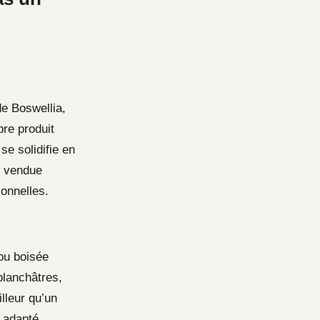
de Boswellia,
bre produit
se solidifie en
e vendue
onnelles.
ou boisée
 blanchâtres,
lleur qu’un
s adapté.