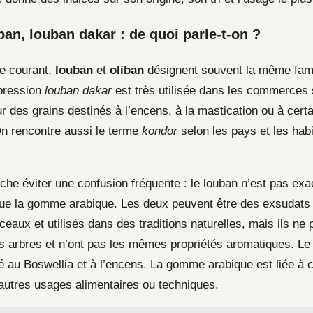
ban, louban dakar : de quoi parle-t-on ?
e courant,
louban
et
oliban
désignent souvent la même fami
pression
louban dakar
est très utilisée dans les commerces 
 des grains destinés à l’encens, à la mastication ou à cert
 On rencontre aussi le terme
kondor
selon les pays et les hab
nche éviter une confusion fréquente : le louban n’est pas ex
e la gomme arabique. Les deux peuvent être des exsudats
aux et utilisés dans des traditions naturelles, mais ils ne 
arbres et n’ont pas les mêmes propriétés aromatiques. Le 
é au Boswellia et à l’encens. La gomme arabique est liée à c
’autres usages alimentaires ou techniques.