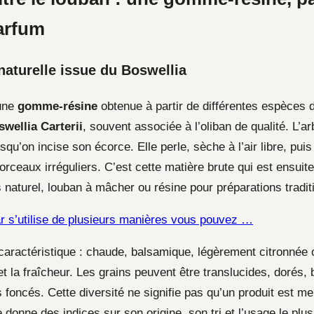
arfum
naturelle issue du Boswellia
 une
gomme-résine
obtenue à partir de différentes espèces 
wellia Carterii
, souvent associée à l’oliban de qualité. L’ar
squ’on incise son écorce. Elle perle, sèche à l’air libre, puis 
rceaux irréguliers. C’est cette matière brute qui est ensuit
aturel, louban à mâcher ou résine pour préparations traditi
r s’utilise de plusieurs manières vous pouvez …
caractéristique : chaude, balsamique, légèrement citronnée 
 et la fraîcheur. Les grains peuvent être translucides, dorés,
foncés. Cette diversité ne signifie pas qu’un produit est mei
e donne des indices sur son origine, son tri et l’usage le plu