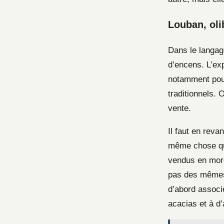
Louban, oli
Dans le langag
d’encens. L’ex
notamment pour
traditionnels.
vente.
Il faut en reva
même chose qu
vendus en morce
pas des mêmes 
d’abord associ
acacias et à d