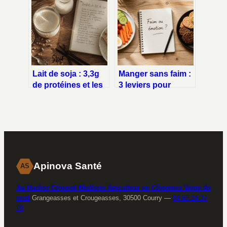
utiliser un logiciel
choisir et comment
médical
l’utiliser
Lait de soja : 3,3g
Manger sans faim :
de protéines et les
3 leviers pour
atouts d’une
stopper les
alternative végétale
compulsions et
complète
retrouver la satiété
Apinova Santé
AS
Au Rucher Cévenol Miellerie Apiculteur en Cévennes Vente de
miel
Grangeasses et Crougeasses, 30500 Courry
—
04 66 24 37
70